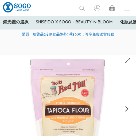
崇光禮の選択
SHISEIDO X SOGO - BEAUTY IN BLOOM
化妝及
寄送中國內地服務只適用於指定商品，若訂單金額少於HK$600(折
美國運通Explorer®信用卡會員購物禮遇：高達5%簽賬回贈！
購買一般貨品(冷凍食品除外)滿$600，可享免費送貨服務
扣後之消費金額計算)，送貨費用為HK$90。若訂單金額HK$600或
以上(折扣後之消費金額計算)，送貨費用以每箱計算首1公斤為
HK$75，其後每額外1公斤運費加收HK$16。