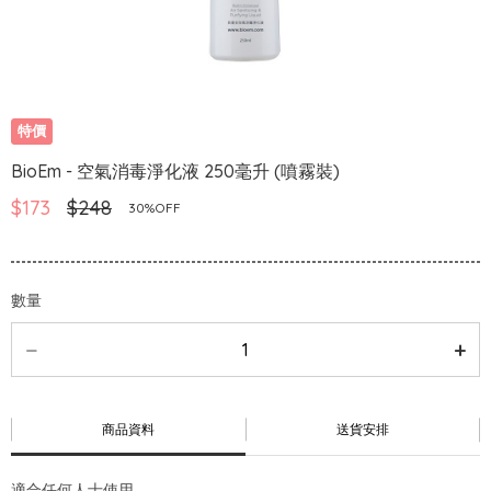
特價
BioEm - 空氣消毒淨化液 250毫升 (噴霧裝)
$173
$248
30%OFF
數量
商品資料
送貨安排
適合任何人士使用