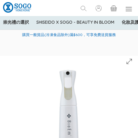
崇光禮の選択
SHISEIDO X SOGO - BEAUTY IN BLOOM
化妝及
寄送中國內地服務只適用於指定商品，若訂單金額少於HK$600(折
美國運通Explorer®信用卡會員購物禮遇：高達5%簽賬回贈！
購買一般貨品(冷凍食品除外)滿$600，可享免費送貨服務
扣後之消費金額計算)，送貨費用為HK$90。若訂單金額HK$600或
以上(折扣後之消費金額計算)，送貨費用以每箱計算首1公斤為
HK$75，其後每額外1公斤運費加收HK$16。