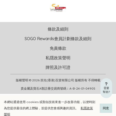
條款及細則
SOGO Rewards會員計劃條款及細則
免責條款
私隱政策聲明
牌照及許可證
版權聲明 © 2026 崇光(香港)百貨有限公司 版權所有 不得轉載
需要
貴金屬及寶石A類註冊交易商號碼︰A-B-24-01-04905
幫助?
本網站通過使用 cookies 或類似技術來進一步改善功能，以便時刻
加入購物車
立即選購
為您提供最佳的網上體驗，並提供您會感興趣的資訊。
私隱政策
同意
聲明