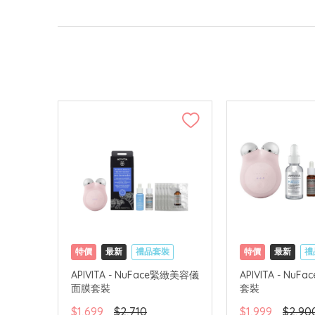
特價
最新
禮品套裝
特價
最新
禮
網購店取
可中國內地配送
網購店取
可中
APIVITA - NuFace緊緻美容儀
APIVITA - Nu
面膜套裝
套裝
$1,699
$2,710
$1,999
$2,90