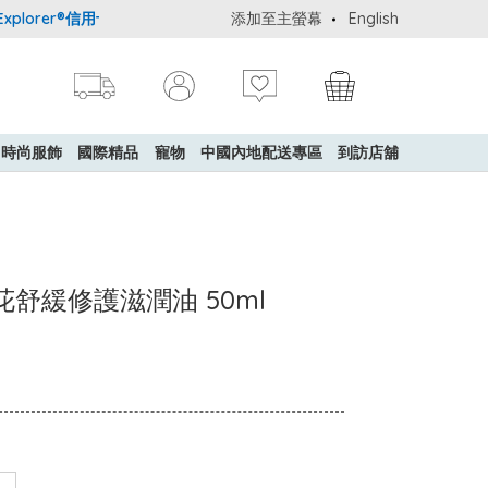
lorer®信用卡會員購物禮遇：高達5%簽賬回贈！
添加至主螢幕
購買一般貨品(冷凍食
English
時尚服飾
國際精品
寵物
中國內地配送專區
到訪店舖
金盞花舒緩修護滋潤油 50ml