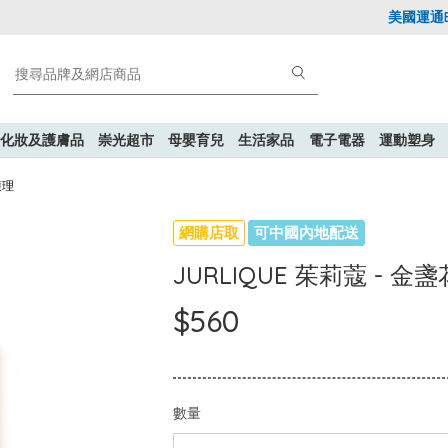
美國運通Exp
化妝及護膚品
崇光超市
母嬰育兒
生活家品
電子電器
運動塑身
護理
網購店取
可中國內地配送
JURLIQUE 茱莉蔻 - 
$560
數量