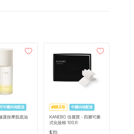
可中國內地配送
網購店取
中國內地配送
極萃修護按摩肌底油
KANEBO 佳麗寶 - 四層可撕
式化妝棉 100片
$70