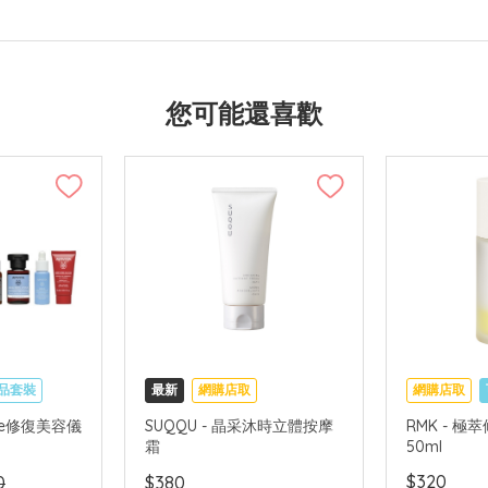
您可能還喜歡
品套裝
最新
網購店取
網購店取
國內地配送
Face修復美容儀
SUQQU - 晶采沐時立體按摩
RMK - 
霜
50ml
$320
0
$380