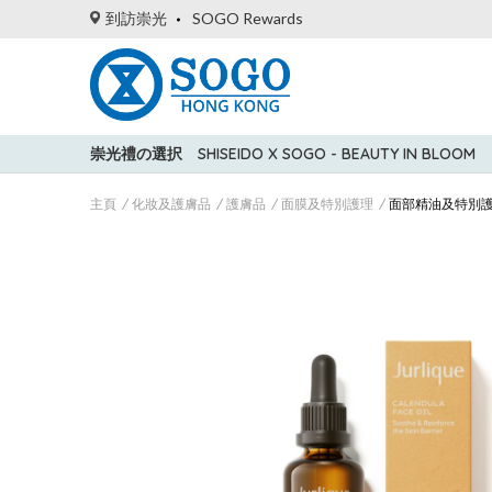
到訪崇光
SOGO Rewards
崇光禮の選択
SHISEIDO X SOGO - BEAUTY IN BLOOM
主頁
化妝及護膚品
護膚品
面膜及特別護理
面部精油及特別