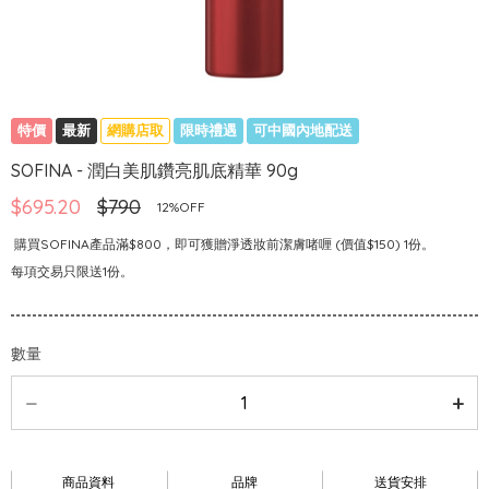
特價
最新
網購店取
限時禮遇
可中國內地配送
SOFINA - 潤白美肌鑽亮肌底精華 90g
$695.20
$790
12%OFF
購買SOFINA產品滿$800，即可獲贈淨透妝前潔膚啫喱 (價值$150) 1份。
每項交易只限送1份。
數量
商品資料
品牌
送貨安排