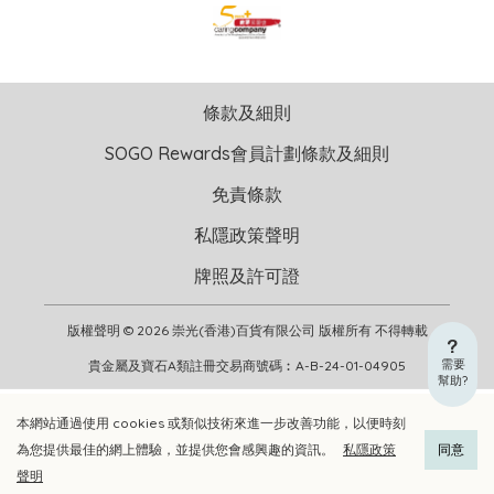
條款及細則
SOGO Rewards會員計劃條款及細則
免責條款
私隱政策聲明
牌照及許可證
版權聲明 © 2026 崇光(香港)百貨有限公司 版權所有 不得轉載
需要
貴金屬及寶石A類註冊交易商號碼︰A-B-24-01-04905
幫助?
本網站通過使用 cookies 或類似技術來進一步改善功能，以便時刻
加入購物車
立即選購
為您提供最佳的網上體驗，並提供您會感興趣的資訊。
私隱政策
同意
聲明
加入喜愛清單