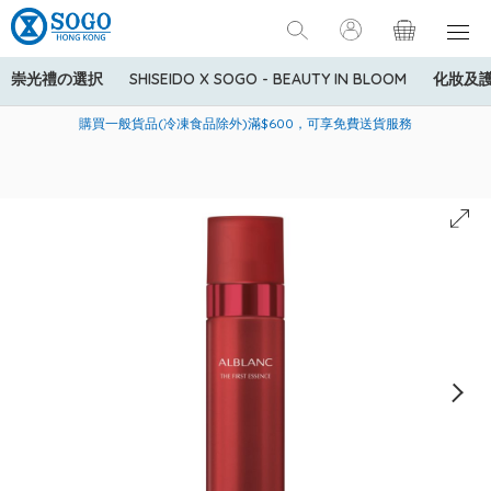
崇光禮の選択
SHISEIDO X SOGO - BEAUTY IN BLOOM
化妝及
寄送中國內地服務只適用於指定商品，若訂單金額少於HK$600(折
美國運通Explorer®信用卡會員購物禮遇：高達5%簽賬回贈！
購買一般貨品(冷凍食品除外)滿$600，可享免費送貨服務
扣後之消費金額計算)，送貨費用為HK$90。若訂單金額HK$600或
以上(折扣後之消費金額計算)，送貨費用以每箱計算首1公斤為
HK$75，其後每額外1公斤運費加收HK$16。