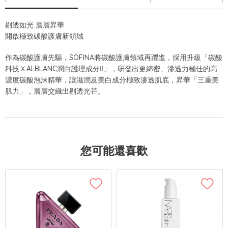
剔透如光 層層昇華
開啟極致碳酸護膚新領域
作為碳酸護膚先驅，SOFINA將碳酸護膚領域再躍進，採用升級「碳酸
科技ＸALBLANC潤白護理成分Ⅱ」，研發出更綿密、滲透力極佳的高
濃度碳酸泡沫精華，讓滋潤及美白成分極致滲透肌底，昇華「三重美
肌力」，層層交織出剔透光芒。
您可能還喜歡