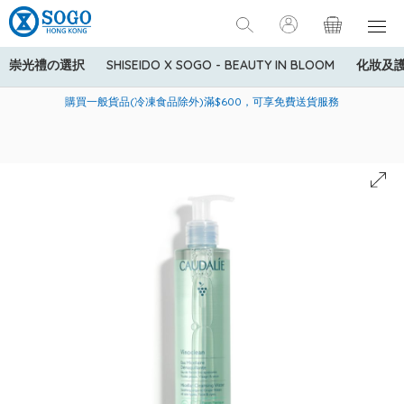
崇光禮の選択
SHISEIDO X SOGO - BEAUTY IN BLOOM
化妝及
寄送中國內地服務只適用於指定商品，若訂單金額少於HK$600(折
美國運通Explorer®信用卡會員購物禮遇：高達5%簽賬回贈！
購買一般貨品(冷凍食品除外)滿$600，可享免費送貨服務
扣後之消費金額計算)，送貨費用為HK$90。若訂單金額HK$600或
以上(折扣後之消費金額計算)，送貨費用以每箱計算首1公斤為
HK$75，其後每額外1公斤運費加收HK$16。