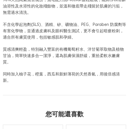
油溶性及水溶性的化妝殘餘物，並溫和徹底帶走殘留於肌膚的污垢，
無需過水清洗。
不含化學起泡劑(SLS)、酒精、矽、礦物油、PEG、Paraben 防腐劑等
有害化學物，並通過皮膚科及眼科醫生測試，更不會引起暗瘡粉刺，
適合所有膚質使用，包括敏感肌和孕婦。
質感清爽輕盈，特別融入豐富的有機葡萄籽水、洋甘菊萃取物及植物
甘油，簡單快速多合一潔淨，還為肌膚保濕舒緩，重拾柔軟水嫩膚
質。
同時加入柚子花，橙葉，西瓜和新鮮薄荷的天然香氣，用後倍感清
新。
您可能還喜歡