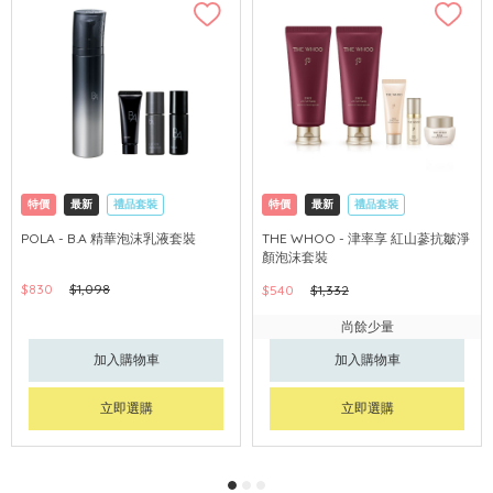
特價
最新
禮品套裝
特價
最新
禮品套裝
網購店取
可中國內地配送
網購店取
可中國內地配送
POLA - B.A 精華泡沫乳液套裝
THE WHOO - 津率享 紅山蔘抗皺淨
顏泡沫套裝
$830
$1,098
$540
$1,332
尚餘少量
加入購物車
加入購物車
立即選購
立即選購