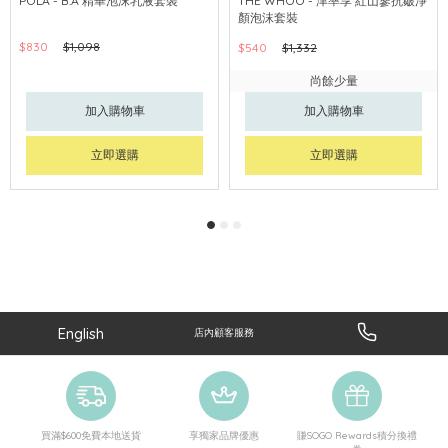
POLA - B.A 精華泡沫乳液套裝
THE WHOO - 津率享 紅山蔘抗皺淨
顏泡沫套裝
$830
$1,098
$540
$1,332
尚餘少量
加入購物車
加入購物車
立即選購
立即選購
English
店內顧客服務
買滿$600免費本地送貨
享獨家品牌優惠
賺SOGO Rewards積分換禮