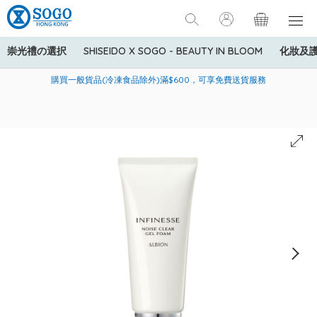
崇光禮の選択
SHISEIDO X SOGO - BEAUTY IN BLOOM
化妝及
寄送中國內地服務只適用於指定商品，若訂單金額少於HK$600(折
美國運通Explorer®信用卡會員購物禮遇：高達5%簽賬回贈！
購買一般貨品(冷凍食品除外)滿$600，可享免費送貨服務
扣後之消費金額計算)，送貨費用為HK$90。若訂單金額HK$600或
以上(折扣後之消費金額計算)，送貨費用以每箱計算首1公斤為
HK$75，其後每額外1公斤運費加收HK$16。