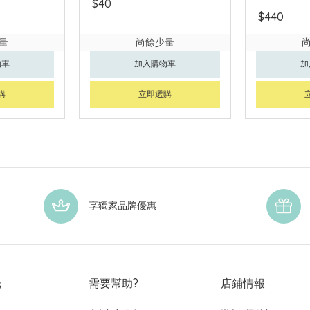
$40
$440
量
尚餘少量
物車
加入購物車
加
購
立即選購
享獨家品牌優惠
光
需要幫助?
店鋪情報