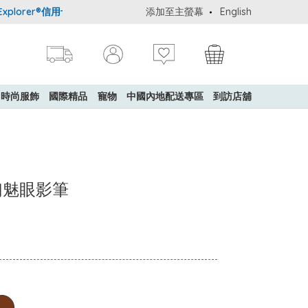
lorer®信用卡會員購物禮遇：高達5%簽賬回贈！
添加至主螢幕
購買一般貨品(冷凍食品
English
時尚服飾
國際精品
寵物
中國內地配送專區
到訪店舖
鑽光幻魅眼影筆