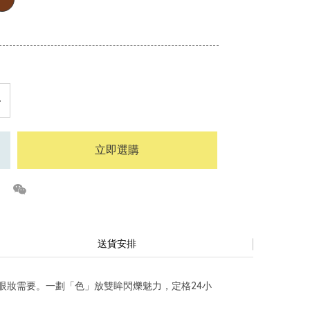
立即選購
送貨安排
眼妝需要。一劃「色」放雙眸閃爍魅力，定格24小