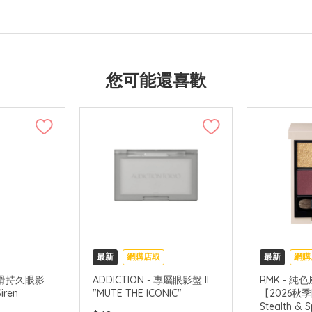
您可能還喜歡
最新
網購店取
最新
網購
2026秋季
 柔滑持久眼影
ADDICTION - 專屬眼影盤 II
RMK - 
iren
"MUTE THE ICONIC"
【2026秋季
可中國內地
Stealth & 