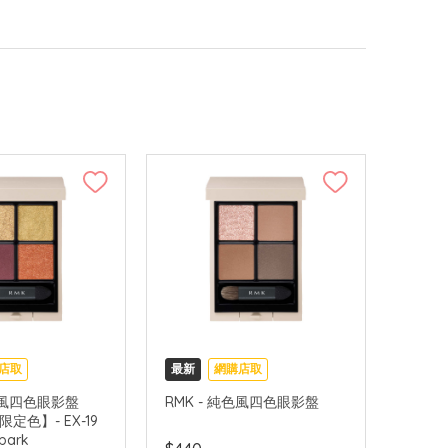
店取
最新
網購店取
限定色
可中國內地配送
純色風四色眼影盤
RMK - 純色風四色眼影盤
限定色】- EX-19
配送
Spark