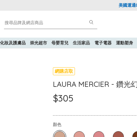
美國運通Exp
化妝及護膚品
崇光超市
母嬰育兒
生活家品
電子電器
運動塑身
網購店取
LAURA MERCIER - 
$305
顏色