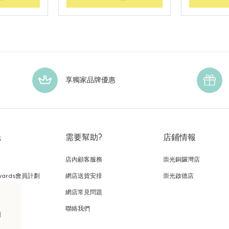
享獨家品牌優惠
光
需要幫助?
店鋪情報
店內顧客服務
崇光銅鑼灣店
wards會員計劃
網店送貨安排
崇光啟德店
網店常見問題
，
聯絡我們
的