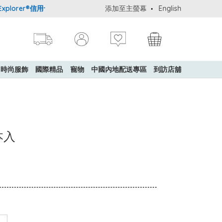
lorer®信用卡會員購物禮遇：高達5%簽賬回贈！
添加至主螢幕
購買一般貨品(冷凍食品
English
時尚服飾
國際精品
寵物
中國內地配送專區
到訪店舖
本入