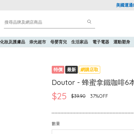
美國運通Exp
化妝及護膚品
崇光超市
母嬰育兒
生活家品
電子電器
運動塑身
特價
最新
網購店取
Doutor - 蜂蜜拿鐵咖啡6
$25
$39.90
37%OFF
數量