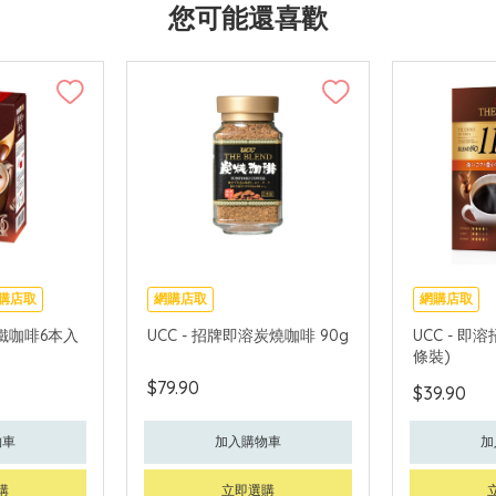
您可能還喜歡
購店取
網購店取
網購店取
糖拿鐵咖啡6本入
UCC - 招牌即溶炭燒咖啡 90g
UCC - 即溶
條裝)
$79.90
$39.90
物車
加入購物車
加
購
立即選購