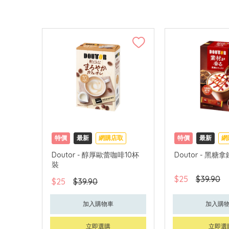
特價
最新
網購店取
特價
最新
網
Doutor - 醇厚歐蕾咖啡10杯
Doutor - 黑
裝
$25
$39.90
$25
$39.90
加入購物車
加入購
立即選購
立即選