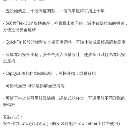
- 五段傾斜度，十段高度調整，一個汽車座椅可用上十年
- 360度FlexiSpin旋轉底座，抱寶寶出車子時，減少背部拉傷的機會，
方便進出安全座椅
- QuickFit 10段頭枕與安全帶高度調整，可隨小孩成長輕易調整高度
- 簡單進出安全座椅，安全帶插入卡槽設計，使孩童可以輕易進出安
全座椅
- ClipQuik胸扣自動磁吸設計，可快速扣上或是解扣
- 可拆式坐墊 可快速拆解坐墊清洗
- 可拆下杯架並可用於洗碗機，調整式的杯架，可適用於不同形狀的
學習杯
安裝方式：
安全帶或Latch接口固定(正向安裝時配合Top Tether上拉帶使用)