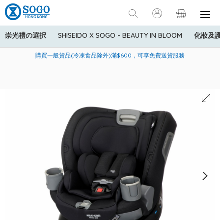
崇光禮の選択
SHISEIDO X SOGO - BEAUTY IN BLOOM
化妝及
寄送中國內地服務只適用於指定商品，若訂單金額少於HK$600(折
美國運通Explorer®信用卡會員購物禮遇：高達5%簽賬回贈！
購買一般貨品(冷凍食品除外)滿$600，可享免費送貨服務
扣後之消費金額計算)，送貨費用為HK$90。若訂單金額HK$600或
以上(折扣後之消費金額計算)，送貨費用以每箱計算首1公斤為
HK$75，其後每額外1公斤運費加收HK$16。