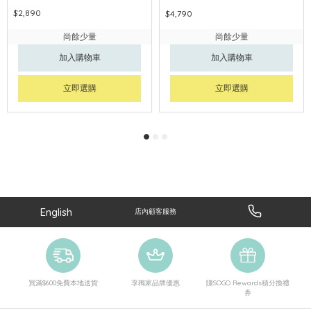
$2,890
$4,790
尚餘少量
尚餘少量
加入購物車
加入購物車
立即選購
立即選購
English
店內顧客服務
買滿$600免費本地送貨
享獨家品牌優惠
賺SOGO Rewards積分換禮
券