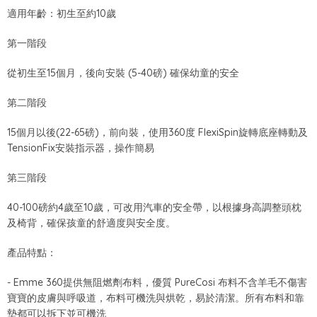
適用年齡：初生至約10歲
第一階段
從初生至15個月，後向安裝 (5-40磅) 確保幼童的安全
第二階段
15個月以後(22-65磅)，前向裝，使用360度 FlexiSpin旋轉底座轉動及
TensionFix安裝指示器，操作簡易
第三階段
40-100磅約4歲至10歲，可改用汽車的安全帶，以根據身高調整頭枕
及椅背，確保孩童的舒適度與安全度。
產品特點：
- Emme 360提供無阻燃劑布料，優質 PureCosi 布料不含羊毛不傷害
寶寶的皮膚與呼吸道，布料可機洗與烘乾，易於清潔。所有布料和靠
墊都可以拆下並可機洗