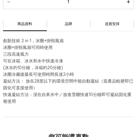
商品資料
品牌
送貨安排
創新技術 2 in 1，冰圈+掛頸風扇
冰圈+掛頸風扇可同時使用
三段高速風力
可在冰箱、冰水和水中快速冷凍
(冰水約10分鐘，冰箱約20分鐘)
冰圈冷藏後最長可使用時間長達2小時
凝結方法： 放在28度以下的環境空間中能自動凝結（當產品較硬即已
固化可直接使用）
快速凝結方法：浸在自來水中／放進雪櫃快速10分鐘即可凝結固化重
複使用