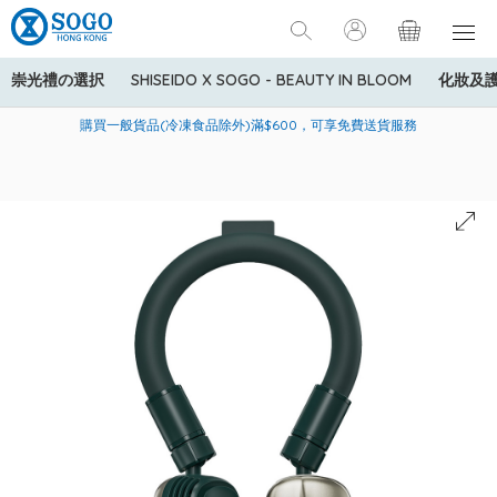
崇光禮の選択
SHISEIDO X SOGO - BEAUTY IN BLOOM
化妝及
寄送中國內地服務只適用於指定商品，若訂單金額少於HK$600(折
美國運通Explorer®信用卡會員購物禮遇：高達5%簽賬回贈！
購買一般貨品(冷凍食品除外)滿$600，可享免費送貨服務
扣後之消費金額計算)，送貨費用為HK$90。若訂單金額HK$600或
以上(折扣後之消費金額計算)，送貨費用以每箱計算首1公斤為
HK$75，其後每額外1公斤運費加收HK$16。