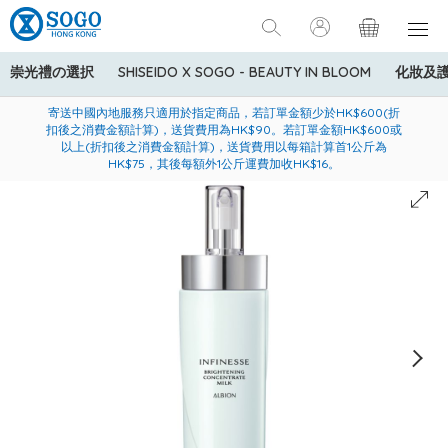
崇光禮の選択
SHISEIDO X SOGO - BEAUTY IN BLOOM
化妝及
寄送中國內地服務只適用於指定商品，若訂單金額少於HK$600(折
美國運通Explorer®信用卡會員購物禮遇：高達5%簽賬回贈！
購買一般貨品(冷凍食品除外)滿$600，可享免費送貨服務
扣後之消費金額計算)，送貨費用為HK$90。若訂單金額HK$600或
以上(折扣後之消費金額計算)，送貨費用以每箱計算首1公斤為
HK$75，其後每額外1公斤運費加收HK$16。