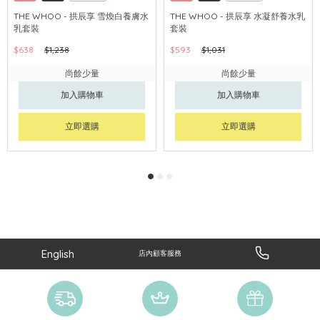
網購店取
可中國內地配送
網購店取
可中國內地配送
THE WHOO - 拱辰享 雪煥白養膚水
THE WHOO - 拱辰享 水凝舒養水乳
乳套裝
套裝
$638
$1,238
$593
$1,031
尚餘少量
尚餘少量
加入購物車
加入購物車
立即選購
立即選購
English
店內顧客服務