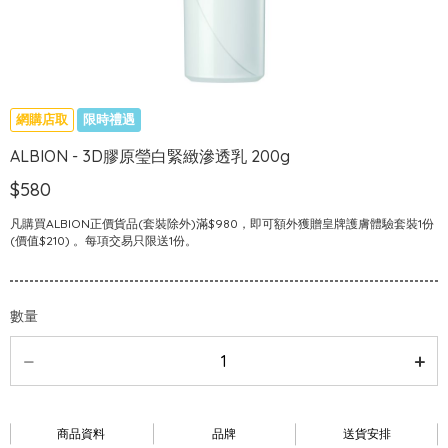
網購店取
限時禮遇
ALBION - 3D膠原瑩白緊緻滲透乳 200g
$580
凡購買ALBION正價貨品(套裝除外)滿$980，即可額外獲贈皇牌護膚體驗套裝1份
(價值$210) 。每項交易只限送1份。
數量
商品資料
品牌
送貨安排