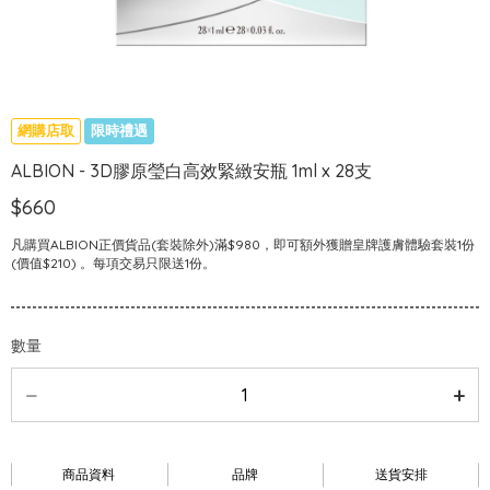
網購店取
限時禮遇
ALBION - 3D膠原瑩白高效緊緻安瓶 1ml x 28支
$660
凡購買ALBION正價貨品(套裝除外)滿$980，即可額外獲贈皇牌護膚體驗套裝1份
(價值$210) 。每項交易只限送1份。
數量
商品資料
品牌
送貨安排