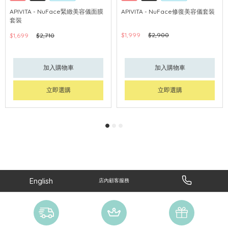
網購店取
可中國內地配送
網購店取
可中國內地配送
APIVITA - NuFace緊緻美容儀面膜
APIVITA - NuFace修復美容儀套裝
套裝
$1,999
$2,900
$1,699
$2,710
加入購物車
加入購物車
立即選購
立即選購
English
店內顧客服務