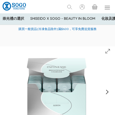
崇光禮の選択
SHISEIDO X SOGO - BEAUTY IN BLOOM
化妝及
寄送中國內地服務只適用於指定商品，若訂單金額少於HK$600(折
美國運通Explorer®信用卡會員購物禮遇：高達5%簽賬回贈！
購買一般貨品(冷凍食品除外)滿$600，可享免費送貨服務
扣後之消費金額計算)，送貨費用為HK$90。若訂單金額HK$600或
以上(折扣後之消費金額計算)，送貨費用以每箱計算首1公斤為
HK$75，其後每額外1公斤運費加收HK$16。