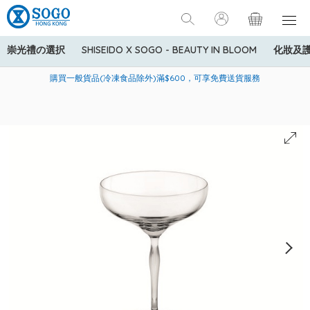
崇光禮の選択
SHISEIDO X SOGO - BEAUTY IN BLOOM
化妝及
寄送中國內地服務只適用於指定商品，若訂單金額少於HK$600(折
美國運通Explorer®信用卡會員購物禮遇：高達5%簽賬回贈！
購買一般貨品(冷凍食品除外)滿$600，可享免費送貨服務
扣後之消費金額計算)，送貨費用為HK$90。若訂單金額HK$600或
以上(折扣後之消費金額計算)，送貨費用以每箱計算首1公斤為
HK$75，其後每額外1公斤運費加收HK$16。