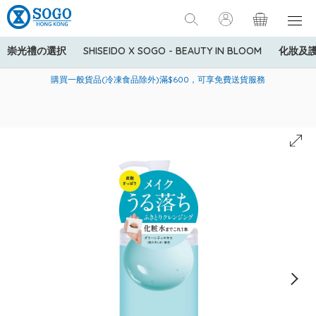
崇光禮の選択
SHISEIDO X SOGO - BEAUTY IN BLOOM
化妝及
寄送中國內地服務只適用於指定商品，若訂單金額少於HK$600(折
美國運通Explorer®信用卡會員購物禮遇：高達5%簽賬回贈！
購買一般貨品(冷凍食品除外)滿$600，可享免費送貨服務
扣後之消費金額計算)，送貨費用為HK$90。若訂單金額HK$600或
以上(折扣後之消費金額計算)，送貨費用以每箱計算首1公斤為
HK$75，其後每額外1公斤運費加收HK$16。