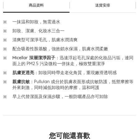
商品資料
送貨安排
一抹温和卸妝，無需過水
卸妝、潔膚、化妝水三合一
清爽型可潔淨毛孔，肌膚水潤清爽
配合吸着性胺基酸，強效鎖水保濕，肌膚水潤柔嫩
Micellar 深層潔淨因子
：迅速浮起毛孔深處的化妝品污垢，連同
面上的 PM2.5 污染微粒一併抹走，極致雙重潔淨
肌膚更透亮
：卸妝同時帶走老化角質，重現嫩滑透明感
親膚抗敏
：Pullulan 成分於肌膚表面形成抗敏防護，抵禦摩擦等
外來刺激，同時減低卸妝時的摩擦，温和呵護
早上代替潔面及保濕步驟，一般防曬產品亦可卸除
您可能還喜歡