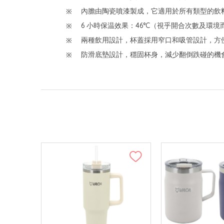
內膽由陶瓷噴漆製成，它適用於所有類型的飲
6 小時保温效果：46°C（視乎開合次數及環
兩種飲用設計，杯蓋採用窄口和吸管設計，方
防滑底墊設計，穩固杯身，減少翻倒跌碰的機