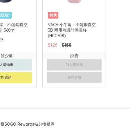
流設計
特價
i 象印 - 不鏽鋼真空
VACA 小牛角 - 不鏽鋼真空
6) 360ml
3D 兩用蓋設計保温杯
(HCC708)
09
$126
$158
尚餘少量
缺貨
入購物車
加入購物車
立即選購
立即選購
賺SOGO Rewards積分換禮券