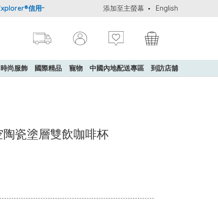
orer®信用卡會員購物禮遇：高達5%簽賬回贈！
添加至主螢幕
購買一般貨品(冷凍食品
English
時尚服飾
國際精品
寵物
中國內地配送專區
到訪店舖
鋼真空陶瓷塗層雙飲咖啡杯