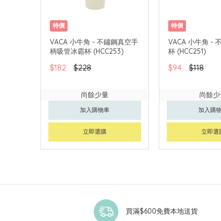
特價
特價
VACA 小牛角 - 不鏽鋼真空手
VACA 小牛角 -
柄吸管冰霸杯 (HCC253)
杯 (HCC251)
$182
$228
$94
$118
尚餘少量
尚餘少
加入購物車
加入購
立即選購
立即選
買滿$600免費本地送貨