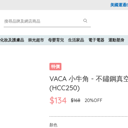
美國運通Expl
化妝及護膚品
崇光超市
母嬰育兒
生活家品
電子電器
運動塑身
特價
VACA 小牛角 - 不鏽
(HCC250)
$134
$168
20%OFF
顏色