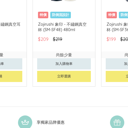
特價
防倒流設計
特價
防倒
 不鏽鋼真空耳
Zojirushi 象印 - 不鏽鋼真空
Zojirush
杯 (SM-SF48) 480ml
杯 (SM-SF3
$209
$219
$199
$2
量
尚餘少量
物車
加入購物車
加
購
立即選購
享獨家品牌優惠