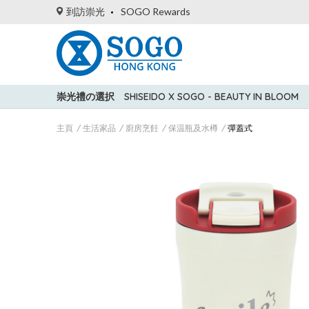
到訪崇光
SOGO Rewards
崇光禮の選択
SHISEIDO X SOGO - BEAUTY IN BLOOM
主頁
生活家品
廚房烹飪
保温瓶及水樽
彈蓋式