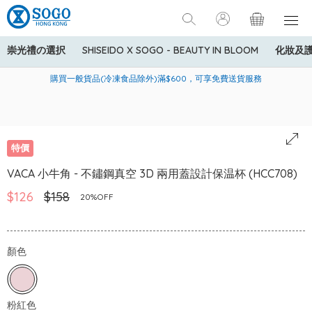
崇光禮の選択
SHISEIDO X SOGO - BEAUTY IN BLOOM
化妝及
寄送中國內地服務只適用於指定商品，若訂單金額少於HK$600(折
美國運通Explorer®信用卡會員購物禮遇：高達5%簽賬回贈！
購買一般貨品(冷凍食品除外)滿$600，可享免費送貨服務
扣後之消費金額計算)，送貨費用為HK$90。若訂單金額HK$600或
以上(折扣後之消費金額計算)，送貨費用以每箱計算首1公斤為
HK$75，其後每額外1公斤運費加收HK$16。
特價
VACA 小牛角 - 不鏽鋼真空 3D 兩用蓋設計保温杯 (HCC708)
$126
$158
20%OFF
顏色