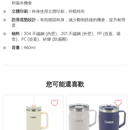
和漏水機會
立體印刷：
杯身使用立體印刷，外觀時尚
防滑底墊設計：
有助穩固杯身，減少翻倒跌碰的機會，提升耐用
度
物料：
304 不鏽鋼 (內壁)、201 不鏽鋼 (外壁)、PP (壺蓋、吸
管)、PC (壺蓋)、矽膠 (防漏圈)
容量：
460ml
您可能還喜歡