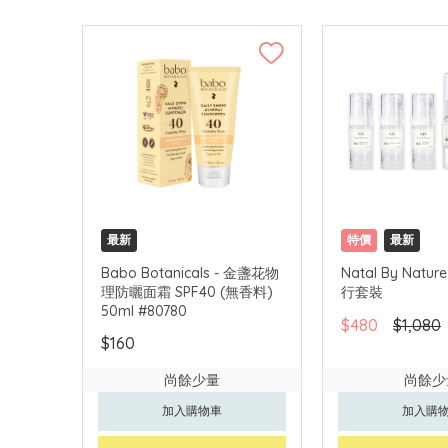
最新
特價
最新
Babo Botanicals - 金盞花物
Natal By Nature
理防曬面霜 SPF40 (無香料)
行套裝
50ml #80780
$480
$1,080
$160
尚餘少量
尚餘少
加入購物車
加入購