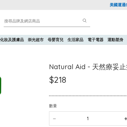
美國運通Expl
化妝及護膚品
崇光超市
母嬰育兒
生活家品
電子電器
運動塑身
Natural Aid - 天然療
$218
數量