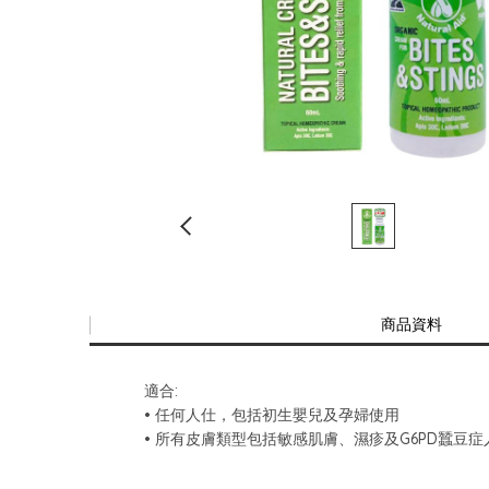
商品資料
適合:
• 任何人仕，包括初生嬰兒及孕婦使用
• 所有皮膚類型包括敏感肌膚、濕疹及G6PD蠶豆