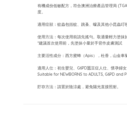
有機成份低敏配方，符合澳洲治療產品管理局 (T
度。
適用症狀：蚊蟲包括蚊、跳蚤、蠓及其他小昆蟲叮
使用方法：每次使用前請先搖勻。取適量輕力塗抹
*建議首次使用前，先塗抹小量於手背作皮膚測試
主要活性成分：西方蜜蜂（Apis），杜香，山金車
適用人仕：初生嬰兒、G6PD蠶豆症人仕、懷孕婦
Suitable for NEWBORNS to ADULTS, G6PD and
貯存方法：請置於陰涼處，避免陽光直接照射。