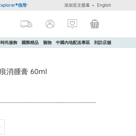
orer®信用卡會員購物禮遇：高達5%簽賬回贈！
添加至主螢幕
購買一般貨品(冷凍食品
English
時尚服飾
國際精品
寵物
中國內地配送專區
到訪店舖
妥止痕消腫膏 60ml