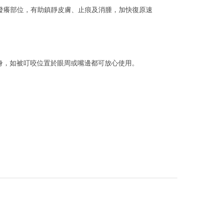
腫發癢部位，有助鎮靜皮膚、止痕及消腫，加快復原速
身，如被叮咬位置於眼周或嘴邊都可放心使用。