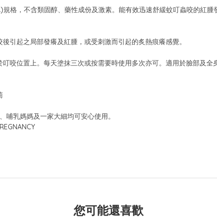
GA)規格，不含類固醇、藥性成份及激素。能有效迅速舒緩蚊叮蟲咬的紅
咬後引起之局部發癢及紅腫，或受刺激而引起的炙熱痕癢感覺。
於叮咬位置上。每天塗抹三次或按需要時使用多次亦可。適用於臉部及全
菊
女、哺乳媽媽及一家大細均可安心使用。
 PREGNANCY
您可能還喜歡