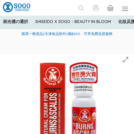
崇光禮の選択
SHISEIDO X SOGO - BEAUTY IN BLOOM
化妝及
寄送中國內地服務只適用於指定商品，若訂單金額少於HK$600(折
美國運通Explorer®信用卡會員購物禮遇：高達5%簽賬回贈！
購買一般貨品(冷凍食品除外)滿$600，可享免費送貨服務
扣後之消費金額計算)，送貨費用為HK$90。若訂單金額HK$600或
以上(折扣後之消費金額計算)，送貨費用以每箱計算首1公斤為
HK$75，其後每額外1公斤運費加收HK$16。