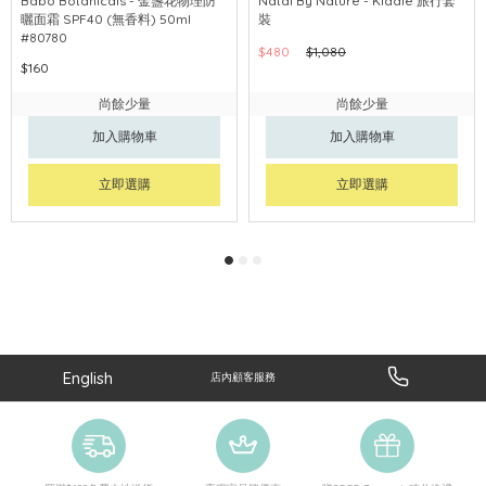
Babo Botanicals - 金盞花物理防
Natal By Nature - Kiddie 旅行套
曬面霜 SPF40 (無香料) 50ml
裝
#80780
$480
$1,080
$160
尚餘少量
尚餘少量
加入購物車
加入購物車
立即選購
立即選購
English
店內顧客服務