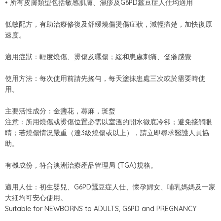
• 所有皮膚類型包括敏感肌膚、濕疹及G6PD蠶豆症人仕均適用
低敏配方，有助治療修復及舒緩燒傷燙傷症狀，減輕痛楚，加快復原
速度。
適用症狀：輕度燒傷、燙傷及曬傷；緩和患處刺痛、發癢感覺
使用方法：每次使用前請先搖勻，每天塗抹患處三次或於需要時使
用。
主要活性成分：金盞花，蕁麻，斑蝥
注意：所用燒傷或燙傷位置必需以室溫的開水徹底冷卻；避免接觸眼
睛；若燒傷情況嚴重（達3級燒傷或以上），請立即尋求醫護人員協
助。
有機成份，符合澳洲治療產品管理局 (TGA)規格。
適用人仕：初生嬰兒、G6PD蠶豆症人仕、懷孕婦女、哺乳媽媽及一家
大細均可安心使用。
Suitable for NEWBORNS to ADULTS, G6PD and PREGNANCY