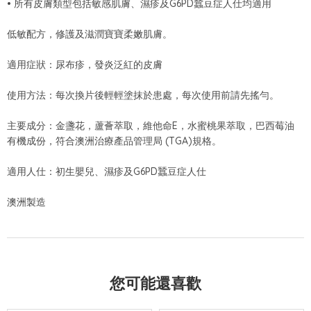
• 所有皮膚類型包括敏感肌膚、濕疹及G6PD蠶豆症人仕均適用
低敏配方，修護及滋潤寶寶柔嫩肌膚。
適用症狀：尿布疹，發炎泛紅的皮膚
使用方法：每次換片後輕輕塗抹於患處，每次使用前請先搖勻。
主要成分：金盞花，蘆薈萃取，維他命E，水蜜桃果萃取，巴西莓油
有機成份，符合澳洲治療產品管理局 (TGA)規格。
適用人仕：初生嬰兒、濕疹及G6PD蠶豆症人仕
澳洲製造
您可能還喜歡