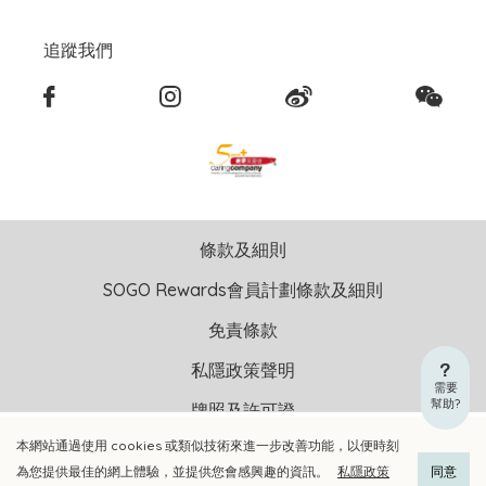
追蹤我們
條款及細則
SOGO Rewards會員計劃條款及細則
免責條款
私隱政策聲明
需要
幫助?
牌照及許可證
本網站通過使用 cookies 或類似技術來進一步改善功能，以便時刻
加入購物車
立即選購
版權聲明 © 2026 崇光(香港)百貨有限公司 版權所有 不得轉載
為您提供最佳的網上體驗，並提供您會感興趣的資訊。
私隱政策
同意