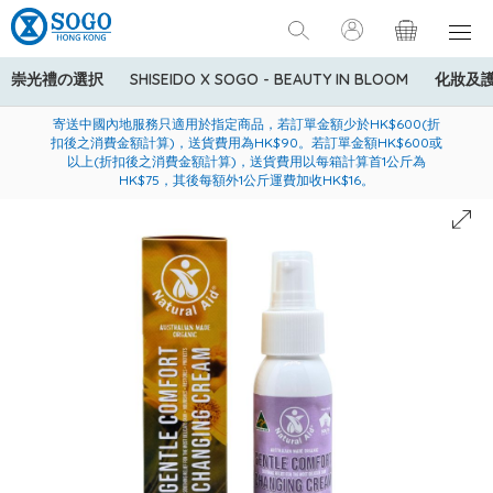
崇光禮の選択
SHISEIDO X SOGO - BEAUTY IN BLOOM
化妝及
寄送中國內地服務只適用於指定商品，若訂單金額少於HK$600(折
美國運通Explorer®信用卡會員購物禮遇：高達5%簽賬回贈！
購買一般貨品(冷凍食品除外)滿$600，可享免費送貨服務
扣後之消費金額計算)，送貨費用為HK$90。若訂單金額HK$600或
以上(折扣後之消費金額計算)，送貨費用以每箱計算首1公斤為
HK$75，其後每額外1公斤運費加收HK$16。