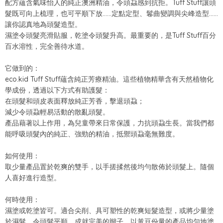
配方蘊含氣味怡人的純正澳洲精油，令頭蝨感到抗拒。Tuff Stuff讓頭
髮既可向上梳理，也可平順下放……定點定型、鬈曲變調與尖峰造型……
讓你認真地為頭髮造型。
濕塗令頭髮亮滑貼服，乾塗令頭髮升高。最重要的，是Tuff Stuff百分
百水溶性，完全善待水道。
它做到的：
eco.kid Tuff Stuff蘊含純正芳療精油。這些植物精華含有天然植物化
學成份，透過以下方式有助護髮：
在頭髮和頭皮表面釋放純正芳香，擊退頭蝨；
減少令頭蝨輕易活動的散亂頭髮。
產品藉著以上作用，為兒童帶來日常保護，力抗頭蝨生長。當我們都
能呼吸頭髮內的純正、強勁的精油，抵禦頭蝨毫無難度。
如何使用：
取少量產品置於乾爽的雙手，以手搓揉然後均勻散佈於頭髮上。隨個
人喜好進行造型。
何時使用：
濕塗或乾塗皆可。適合尖削、具可塑性的乾爽短髮造型，或將少量塗
於濕髮，令頭髮平順，成就完美的辮子。以黃豆份量的產品均勻地塗