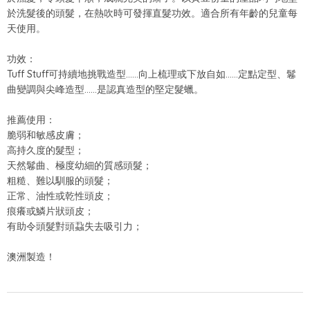
於洗髮後的頭髮，在熱吹時可發揮直髮功效。適合所有年齡的兒童每
天使用。
功效：
Tuff Stuff可持續地挑戰造型……向上梳理或下放自如……定點定型、鬈
曲變調與尖峰造型……是認真造型的堅定髮蠟。
推薦使用：
脆弱和敏感皮膚；
高持久度的髮型；
天然鬈曲、極度幼細的質感頭髮；
粗糙、難以馴服的頭髮；
正常、油性或乾性頭皮；
痕癢或鱗片狀頭皮；
有助令頭髮對頭蝨失去吸引力；
澳洲製造！