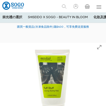
崇光禮の選択
SHISEIDO X SOGO - BEAUTY IN BLOOM
化妝及
寄送中國內地服務只適用於指定商品，若訂單金額少於HK$600(折
美國運通Explorer®信用卡會員購物禮遇：高達5%簽賬回贈！
購買一般貨品(冷凍食品除外)滿$600，可享免費送貨服務
扣後之消費金額計算)，送貨費用為HK$90。若訂單金額HK$600或
以上(折扣後之消費金額計算)，送貨費用以每箱計算首1公斤為
HK$75，其後每額外1公斤運費加收HK$16。