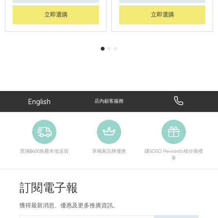
立即選購
立即選購
English
店內顧客服務
買滿$600免費本地送貨
享獨家品牌優惠
賺SOGO Rewards積分換禮
券
訂閱電子報
獲得最新消息、優惠及更多推廣資訊。