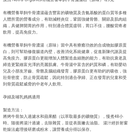
有機營養草飼牛骨濃湯蘊含豐富的礦物質及含氨基酸的蛋白質等多種
人體所需的營養成分，有助減輕炎症，鞏固強健骨骼、關節及肌肉組
織，具健脾開胃的作用，特別適合體質虛弱，胃口不佳，腰酸背疼者
飲用，提高免疫力。
有機營養草飼牛骨濃湯（原味）當中具有療癒功效的合成物如膠原蛋
白，則可幫助修復腸道內壁，改善消化系統健康，促進新陳代謝及提
高免疫力。膠原蛋白更能增加人體製造血細胞的能力，有助抗衰老及
締造更緊緻富光澤的亮麗肌膚。牛骨湯中富含的鈣質和磷，有助嬰幼
兒及小朋友牙齒、骨骼及腦組織發育，膠原蛋白更有助鈣的吸收，強
壯骨密度，防止骨質疏鬆，因此特別適合孕婦、正在發育的兒童和受
到骨質疏鬆威脅的中老年人飲用。
孕婦及哺乳媽媽適用
製造方法：
將烤牛骨加入過濾水和蘋果醋（以萃取最多的礦物質），慢煮48小
時。隨後將湯汁過濾，去除雜質，並從表面撇去油脂。 湯汁經折射窗
乾燥法處理後研磨成粉末，讓營養成分得以保存。