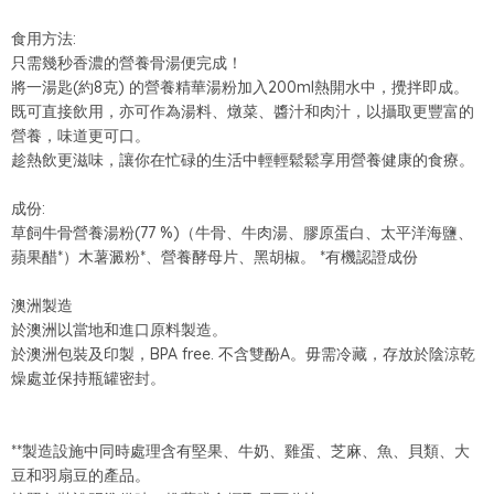
食用方法:
只需幾秒香濃的營養骨湯便完成！
將一湯匙(約8克) 的營養精華湯粉加入200ml熱開水中，攪拌即成。
既可直接飲用，亦可作為湯料、燉菜、醬汁和肉汁，以攝取更豐富的
營養，味道更可口。
趁熱飲更滋味，讓你在忙碌的生活中輕輕鬆鬆享用營養健康的食療。
成份:
草飼牛骨營養湯粉(77 %)（牛骨、牛肉湯、膠原蛋白、太平洋海鹽、
蘋果醋*）木薯澱粉*、營養酵母片、黑胡椒。 *有機認證成份
澳洲製造
於澳洲以當地和進口原料製造。
於澳洲包裝及印製，BPA free. 不含雙酚A。毋需冷藏，存放於陰涼乾
燥處並保持瓶罐密封。
**製造設施中同時處理含有堅果、牛奶、雞蛋、芝麻、魚、貝類、大
豆和羽扇豆的產品。