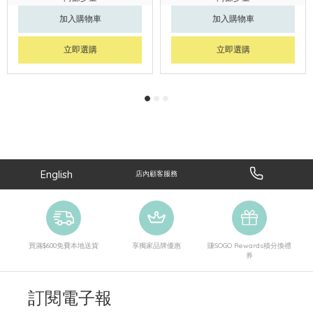
加入購物車
加入購物車
立即選購
立即選購
English
店內顧客服務
買滿$600免費本地送貨
享獨家品牌優惠
賺SOGO Rewards積分換禮
券
訂閱電子報