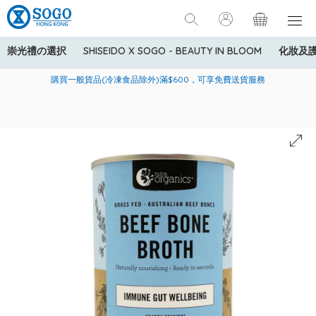
崇光禮の選択
SHISEIDO X SOGO - BEAUTY IN BLOOM
化妝及
寄送中國內地服務只適用於指定商品，若訂單金額少於HK$600(折
美國運通Explorer®信用卡會員購物禮遇：高達5%簽賬回贈！
購買一般貨品(冷凍食品除外)滿$600，可享免費送貨服務
扣後之消費金額計算)，送貨費用為HK$90。若訂單金額HK$600或
以上(折扣後之消費金額計算)，送貨費用以每箱計算首1公斤為
HK$75，其後每額外1公斤運費加收HK$16。