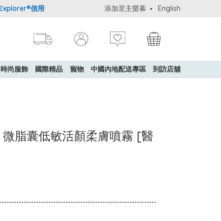
lorer®信用卡會員購物禮遇：高達5%簽賬回贈！
添加至主螢幕
購買一般貨品(冷凍食
English
時尚服飾
國際精品
寵物
中國內地配送專區
到訪店舖
Balm．微脂囊低敏活顏柔膚噴霧 [醫