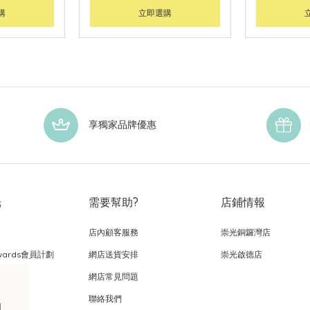
購
立即選購
享獨家品牌優惠
光
需要幫助?
店鋪情報
店內顧客服務
崇光銅鑼灣店
wards會員計劃
網店送貨安排
崇光啟德店
網店常見問題
，
聯絡我們
的