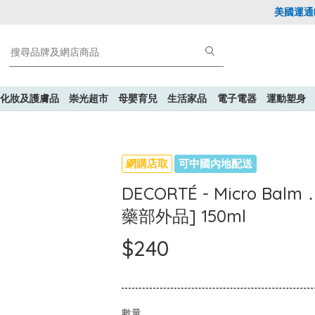
美國運通Exp
化妝及護膚品
崇光超市
母嬰育兒
生活家品
電子電器
運動塑身
網購店取
可中國內地配送
DECORTÉ - Micro 
藥部外品] 150ml
$240
數量