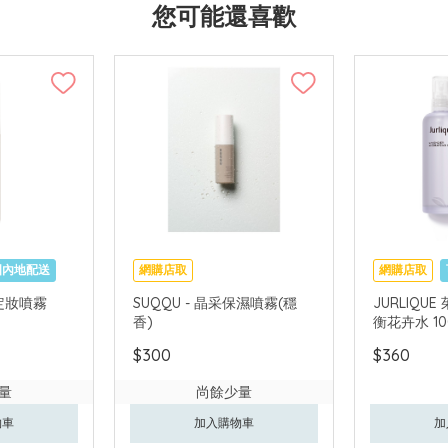
您可能還喜歡
國內地配送
網購店取
網購店取
濕定妝噴霧
SUQQU - 晶采保濕噴霧(穩
JURLIQU
香)
衡花卉水 10
$300
$360
量
尚餘少量
物車
加入購物車
加