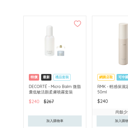
特價
最新
禮品套裝
網購店取
可中
網購店取
可中國內地配送
DECORTÉ - Micro Balm 微脂
RMK - 輕感保
囊低敏活顏柔膚噴霧套裝
50ml
$240
$240
$267
尚餘少
加入購物車
加入購