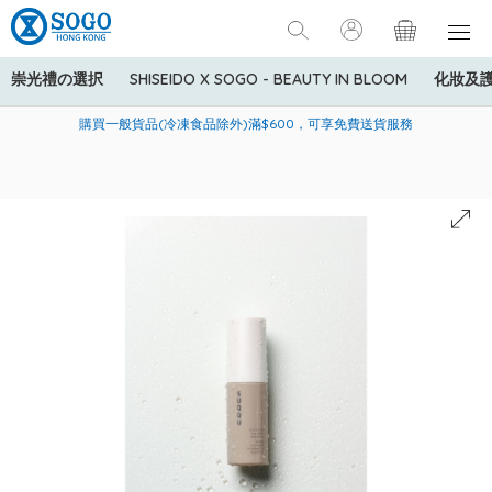
崇光禮の選択
SHISEIDO X SOGO - BEAUTY IN BLOOM
化妝及
寄送中國內地服務只適用於指定商品，若訂單金額少於HK$600(折
美國運通Explorer®信用卡會員購物禮遇：高達5%簽賬回贈！
購買一般貨品(冷凍食品除外)滿$600，可享免費送貨服務
扣後之消費金額計算)，送貨費用為HK$90。若訂單金額HK$600或
以上(折扣後之消費金額計算)，送貨費用以每箱計算首1公斤為
HK$75，其後每額外1公斤運費加收HK$16。