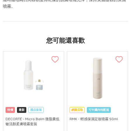
噴霧。
您可能還喜歡
特價
最新
禮品套裝
網購店取
可中國內地配送
網購店取
可中國內地配送
DECORTÉ - Micro Balm 微脂囊低
RMK - 輕感保濕定妝噴霧 50ml
敏活顏柔膚噴霧套裝