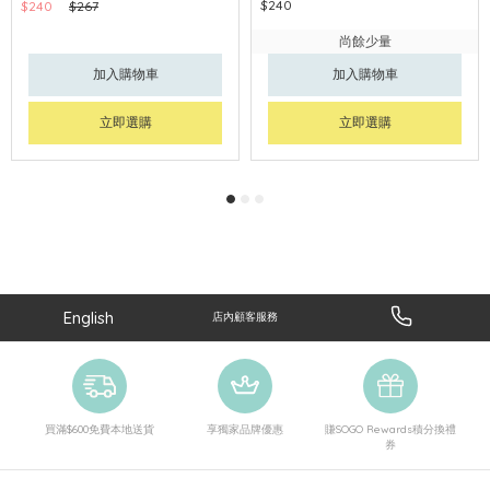
$240
$240
$267
尚餘少量
加入購物車
加入購物車
立即選購
立即選購
English
店內顧客服務
買滿$600免費本地送貨
享獨家品牌優惠
賺SOGO Rewards積分換禮
券