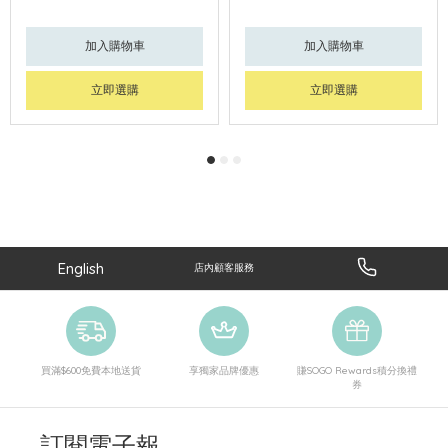
加入購物車
加入購物車
立即選購
立即選購
English
店內顧客服務
買滿$600免費本地送貨
享獨家品牌優惠
賺SOGO Rewards積分換禮
券
訂閱電子報