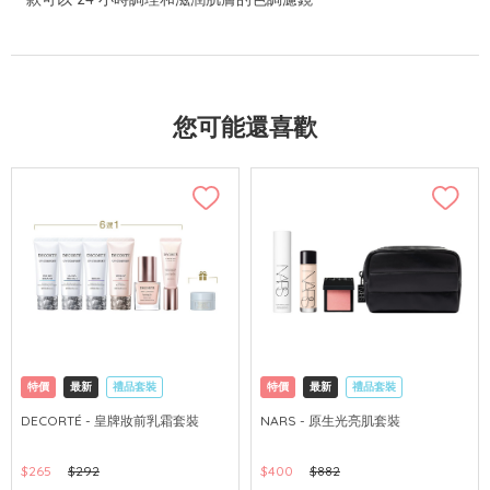
您可能還喜歡
特價
最新
禮品套裝
特價
最新
禮品套裝
網購店取
可中國內地配送
網購店取
可中國內地配送
DECORTÉ - 皇牌妝前乳霜套裝
NARS - 原生光亮肌套裝
$265
$292
$400
$882