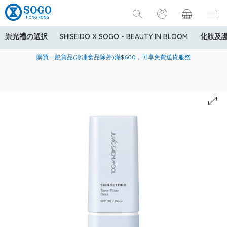
崇光禮の選択
SHISEIDO X SOGO - BEAUTY IN BLOOM
化妝及
寄送中國內地服務只適用於指定商品，若訂單金額少於HK$600(折
美國運通Explorer®信用卡會員購物禮遇：高達5%簽賬回贈！
購買一般貨品(冷凍食品除外)滿$600，可享免費送貨服務
扣後之消費金額計算)，送貨費用為HK$90。若訂單金額HK$600或
以上(折扣後之消費金額計算)，送貨費用以每箱計算首1公斤為
HK$75，其後每額外1公斤運費加收HK$16。