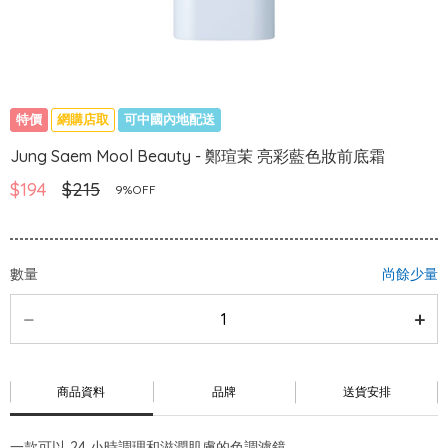
特價
網購店取
可中國內地配送
Jung Saem Mool Beauty - 鄭瑄茉 亮彩藍色妝前底霜
$194
$215
9%OFF
數量
尚餘少量
商品資料
品牌
送貨安排
一款可以 24 小時調理和滋潤肌膚的色調濾鏡