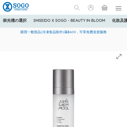
崇光禮の選択
SHISEIDO X SOGO - BEAUTY IN BLOOM
化妝及
寄送中國內地服務只適用於指定商品，若訂單金額少於HK$600(折
美國運通Explorer®信用卡會員購物禮遇：高達5%簽賬回贈！
購買一般貨品(冷凍食品除外)滿$600，可享免費送貨服務
扣後之消費金額計算)，送貨費用為HK$90。若訂單金額HK$600或
以上(折扣後之消費金額計算)，送貨費用以每箱計算首1公斤為
HK$75，其後每額外1公斤運費加收HK$16。