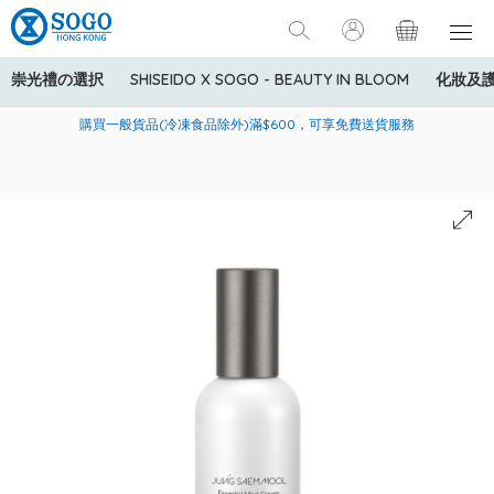
崇光禮の選択
SHISEIDO X SOGO - BEAUTY IN BLOOM
化妝及
寄送中國內地服務只適用於指定商品，若訂單金額少於HK$600(折
美國運通Explorer®信用卡會員購物禮遇：高達5%簽賬回贈！
購買一般貨品(冷凍食品除外)滿$600，可享免費送貨服務
扣後之消費金額計算)，送貨費用為HK$90。若訂單金額HK$600或
以上(折扣後之消費金額計算)，送貨費用以每箱計算首1公斤為
HK$75，其後每額外1公斤運費加收HK$16。