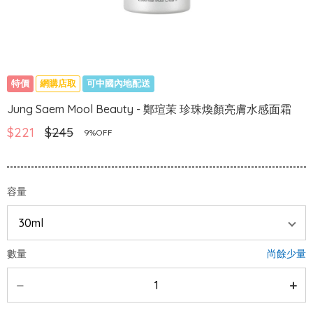
特價
網購店取
可中國內地配送
Jung Saem Mool Beauty - 鄭瑄茉 珍珠煥顏亮膚水感面霜
$221
$245
9%OFF
容量
數量
尚餘少量