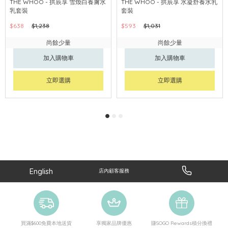
THE WHOO - 拱辰享 雪煥白養膚水
THE WHOO - 拱辰享 水凝舒養水乳
乳套裝
套裝
$638
$1,238
$593
$1,031
尚餘少量
尚餘少量
加入購物車
加入購物車
立即選購
立即選購
English
店內顧客服務
買滿$600免費本地送貨
享獨家品牌優惠
賺SOGO Rewards積分換禮