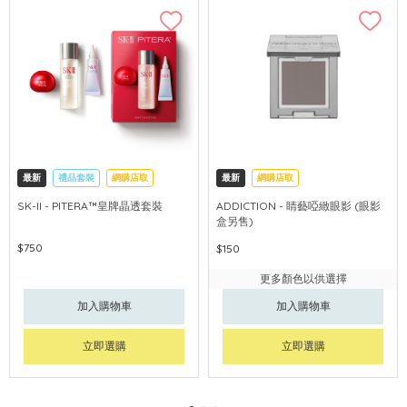
最新
禮品套裝
網購店取
最新
網購店取
可中國內地配送
SK-II - PITERA™皇牌晶透套裝
ADDICTION - 睛藝啞緻眼影 (眼影
盒另售)
$750
$150
更多顏色以供選擇
加入購物車
加入購物車
立即選購
立即選購