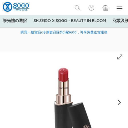
崇光禮の選択
SHISEIDO X SOGO - BEAUTY IN BLOOM
化妝及
寄送中國內地服務只適用於指定商品，若訂單金額少於HK$600(折
美國運通Explorer®信用卡會員購物禮遇：高達5%簽賬回贈！
購買一般貨品(冷凍食品除外)滿$600，可享免費送貨服務
扣後之消費金額計算)，送貨費用為HK$90。若訂單金額HK$600或
以上(折扣後之消費金額計算)，送貨費用以每箱計算首1公斤為
HK$75，其後每額外1公斤運費加收HK$16。