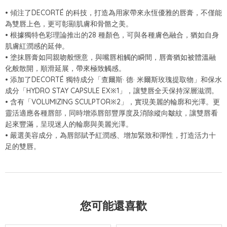
• 傾注了DECORTÉ 的科技，打造為用家帶來永恆優雅的唇膏，不僅能
為雙唇上色，更可彰顯肌膚和骨骼之美。
• 根據獨特色彩理論推出的28 種顏色，可與各種膚色融合，猶如自身
肌膚紅潤感的延伸。
• 塗抹唇膏如同親吻般愜意，與嘴唇相觸的瞬間，唇膏猶如被體溫融
化般散開，順滑延展，帶來極致觸感。
• 添加了DECORTÉ 獨特成分「查爾斯· 德· 米爾斯玫瑰提取物」和保水
成分「HYDRO STAY CAPSULE EX※1」，讓雙唇全天保持深層滋潤。
• 含有「VOLUMIZING SCULPTOR※2」，實現美麗的輪廓和光澤。更
靈活適應各種唇部，同時增添唇部豐厚度及消除縱向皺紋，讓雙唇看
起來豐滿，呈現迷人的輪廓與美麗光澤。
• 嚴選美容成分，為唇部賦予紅潤感、增加緊致和彈性，打造活力十
足的雙唇。
您可能還喜歡