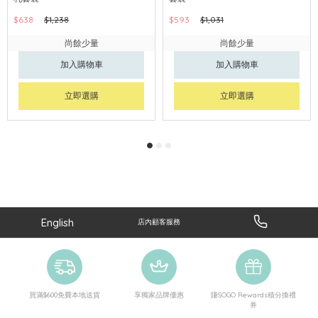
$638
$1,238
$593
$1,031
尚餘少量
尚餘少量
加入購物車
加入購物車
立即選購
立即選購
English
店內顧客服務
買滿$600免費本地送貨
享獨家品牌優惠
賺SOGO Rewards積分換禮
券