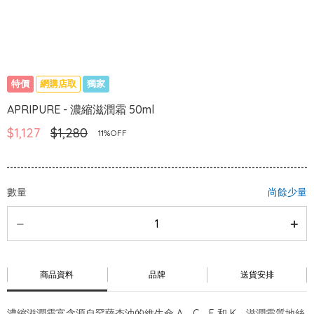
特價
網購店取
獨家
APRIPURE - 濃縮滋潤霜 50ml
$1,127
$1,280
11%OFF
數量
尚餘少量
商品資料
品牌
送貨安排
濃縮滋潤霜富含源自罕薩杏油的維生命 A、C、E 和 K。滋潤霜質地絲