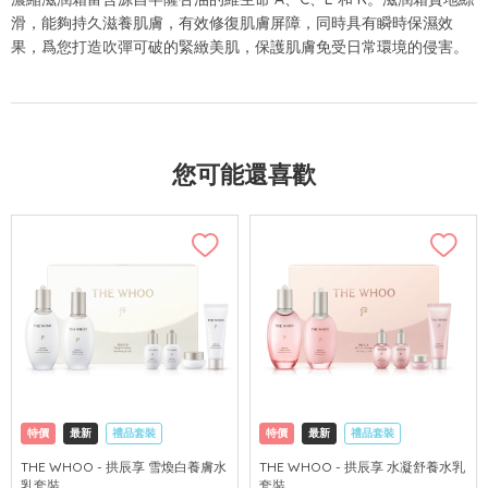
滑，能夠持久滋養肌膚，有效修復肌膚屏障，同時具有瞬時保濕效
果，爲您打造吹彈可破的緊緻美肌，保護肌膚免受日常環境的侵害。
您可能還喜歡
特價
最新
禮品套裝
特價
最新
禮品套裝
網購店取
可中國內地配送
網購店取
可中國內地配送
THE WHOO - 拱辰享 雪煥白養膚水
THE WHOO - 拱辰享 水凝舒養水乳
乳套裝
套裝