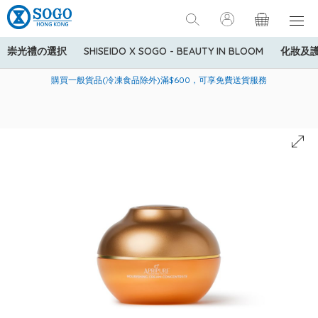
崇光禮の選択
SHISEIDO X SOGO - BEAUTY IN BLOOM
化妝及
寄送中國內地服務只適用於指定商品，若訂單金額少於HK$600(折
美國運通Explorer®信用卡會員購物禮遇：高達5%簽賬回贈！
購買一般貨品(冷凍食品除外)滿$600，可享免費送貨服務
扣後之消費金額計算)，送貨費用為HK$90。若訂單金額HK$600或
以上(折扣後之消費金額計算)，送貨費用以每箱計算首1公斤為
HK$75，其後每額外1公斤運費加收HK$16。