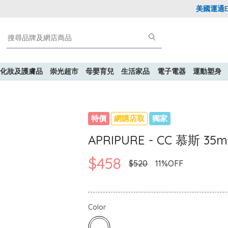
美國運通Expl
化妝及護膚品
崇光超市
母嬰育兒
生活家品
電子電器
運動塑身
特價
網購店取
獨家
APRIPURE - CC 慕斯 35m
$458
$520
11%OFF
Color