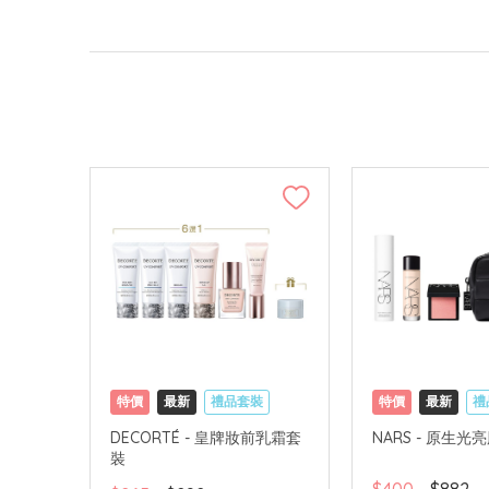
特價
最新
禮品套裝
特價
最新
禮
網購店取
可中國內地配送
網購店取
可中
DECORTÉ - 皇牌妝前乳霜套
NARS - 原生光
裝
$400
$882