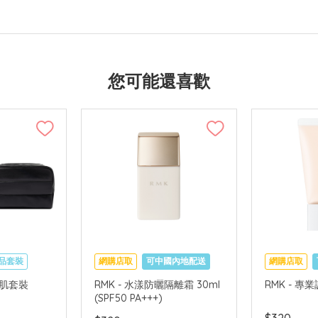
您可能還喜歡
品套裝
網購店取
可中國內地配送
網購店取
國內地配送
亮肌套裝
RMK - 水漾防曬隔離霜 30ml
RMK - 專
(SPF50 PA+++)
$320