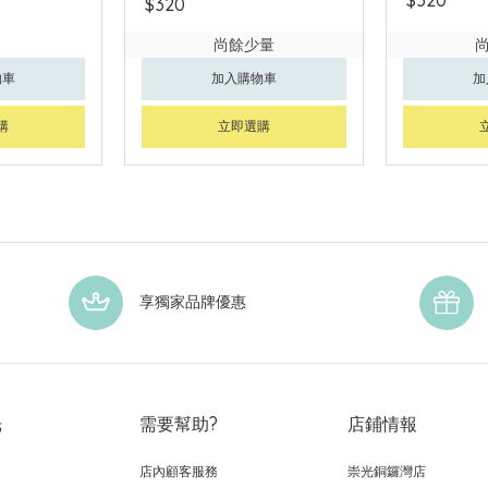
$320
尚餘少量
物車
加入購物車
加
購
立即選購
享獨家品牌優惠
光
需要幫助?
店鋪情報
店內顧客服務
崇光銅鑼灣店