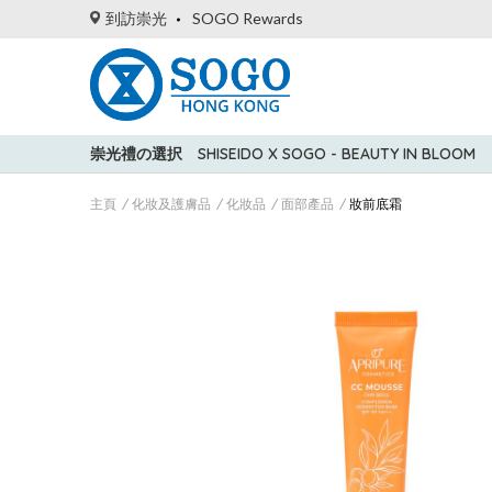
到訪崇光
SOGO Rewards
崇光禮の選択
SHISEIDO X SOGO - BEAUTY IN BLOOM
主頁
化妝及護膚品
化妝品
面部產品
妝前底霜