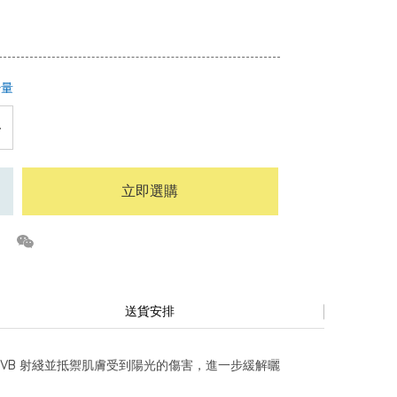
少量
立即選購
送貨安排
A、UVB 射綫並抵禦肌膚受到陽光的傷害，進一步緩解曬