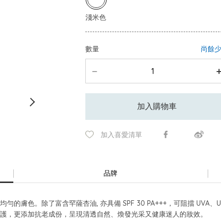
數量
尚餘
加入購物車
加入喜愛清單
品牌
的膚色。除了富含罕薩杏油, 亦具備 SPF 30 PA+++，可阻擋 UV
防護，更添加抗老成份，呈現清透自然、煥發光采又健康迷人的妝效。