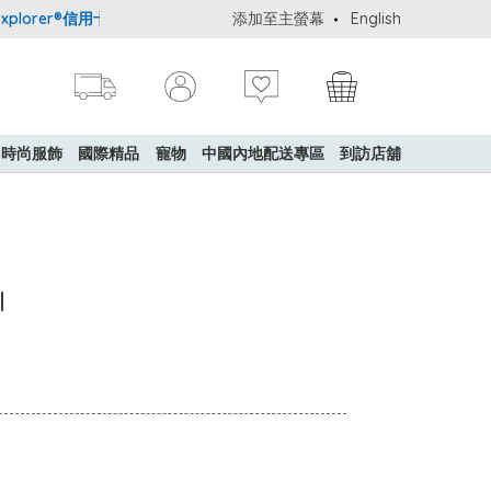
orer®信用卡會員購物禮遇：高達5%簽賬回贈！
添加至主螢幕
購買一般貨品(冷凍食品
English
時尚服飾
國際精品
寵物
中國內地配送專區
到訪店舖
l