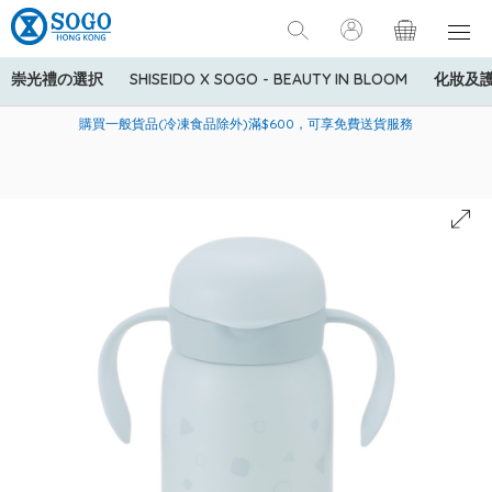
崇光禮の選択
SHISEIDO X SOGO - BEAUTY IN BLOOM
化妝及
寄送中國內地服務只適用於指定商品，若訂單金額少於HK$600(折
美國運通Explorer®信用卡會員購物禮遇：高達5%簽賬回贈！
購買一般貨品(冷凍食品除外)滿$600，可享免費送貨服務
扣後之消費金額計算)，送貨費用為HK$90。若訂單金額HK$600或
以上(折扣後之消費金額計算)，送貨費用以每箱計算首1公斤為
HK$75，其後每額外1公斤運費加收HK$16。