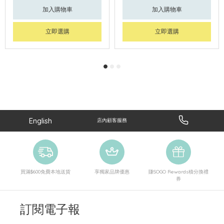
加入購物車
加入購物車
立即選購
立即選購
English
店內顧客服務
買滿$600免費本地送貨
享獨家品牌優惠
賺SOGO Rewards積分換禮
券
訂閱電子報