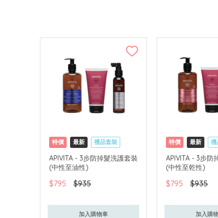
特價
最新
禮品套裝
特價
最新
禮
網購店取
可中國內地配送
網購店取
可中
APIVITA - 3步防掉髮洗護套裝
APIVITA - 3
(中性至油性)
(中性至乾性)
$795
$935
$795
$935
加入購物車
加入購