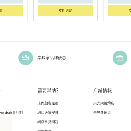
購
立即選購
享獨家品牌優惠
光
需要幫助?
店鋪情報
店內顧客服務
崇光銅鑼灣店
wards會員計劃
網店送貨安排
崇光啟德店
網店常見問題
，