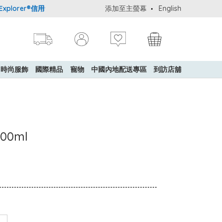
lorer®信用卡會員購物禮遇：高達5%簽賬回贈！
添加至主螢幕
購買一般貨品(冷凍食
English
時尚服飾
國際精品
寵物
中國內地配送專區
到訪店舖
00ml