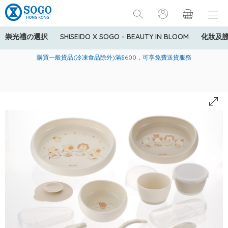
崇光禮の選択
SHISEIDO X SOGO - BEAUTY IN BLOOM
化妝及
寄送中國內地服務只適用於指定商品，若訂單金額少於HK$600(折
美國運通Explorer®信用卡會員購物禮遇：高達5%簽賬回贈！
購買一般貨品(冷凍食品除外)滿$600，可享免費送貨服務
扣後之消費金額計算)，送貨費用為HK$90。若訂單金額HK$600或
以上(折扣後之消費金額計算)，送貨費用以每箱計算首1公斤為
HK$75，其後每額外1公斤運費加收HK$16。