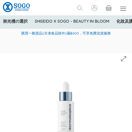
崇光禮の選択
SHISEIDO X SOGO - BEAUTY IN BLOOM
化妝及
寄送中國內地服務只適用於指定商品，若訂單金額少於HK$600(折
美國運通Explorer®信用卡會員購物禮遇：高達5%簽賬回贈！
購買一般貨品(冷凍食品除外)滿$600，可享免費送貨服務
扣後之消費金額計算)，送貨費用為HK$90。若訂單金額HK$600或
以上(折扣後之消費金額計算)，送貨費用以每箱計算首1公斤為
HK$75，其後每額外1公斤運費加收HK$16。