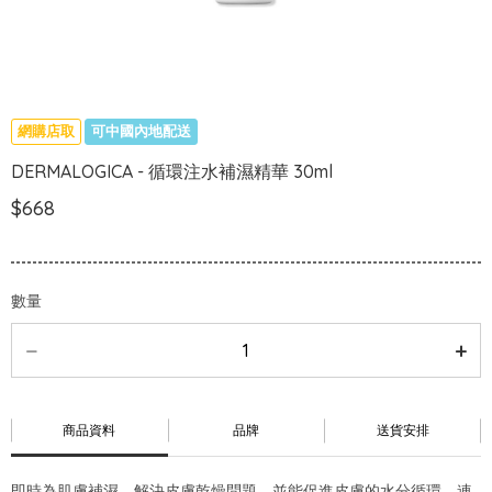
網購店取
可中國內地配送
DERMALOGICA - 循環注水補濕精華 30ml
$668
數量
商品資料
品牌
送貨安排
即時為肌膚補濕，解決皮膚乾燥問題，並能促進皮膚的水分循環，連