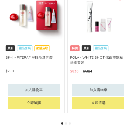
最新
禮品套裝
網購店取
特價
最新
禮品套裝
可中國內地配送
網購店取
可中國內地配送
SK-II - PITERA™皇牌晶透套裝
POLA - WHITE SHOT 炫白重點精
華霜套裝
$750
$830
$1,124
加入購物車
加入購物車
立即選購
立即選購