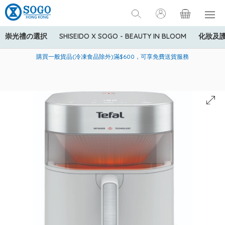
崇光禮の選択
SHISEIDO X SOGO - BEAUTY IN BLOOM
化妝及
寄送中國內地服務只適用於指定商品，若訂單金額少於HK$600(折
美國運通Explorer®信用卡會員購物禮遇：高達5%簽賬回贈！
購買一般貨品(冷凍食品除外)滿$600，可享免費送貨服務
扣後之消費金額計算)，送貨費用為HK$90。若訂單金額HK$600或
以上(折扣後之消費金額計算)，送貨費用以每箱計算首1公斤為
HK$75，其後每額外1公斤運費加收HK$16。