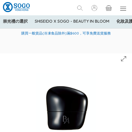
崇光禮の選択
SHISEIDO X SOGO - BEAUTY IN BLOOM
化妝及
寄送中國內地服務只適用於指定商品，若訂單金額少於HK$600(折
美國運通Explorer®信用卡會員購物禮遇：高達5%簽賬回贈！
購買一般貨品(冷凍食品除外)滿$600，可享免費送貨服務
扣後之消費金額計算)，送貨費用為HK$90。若訂單金額HK$600或
以上(折扣後之消費金額計算)，送貨費用以每箱計算首1公斤為
HK$75，其後每額外1公斤運費加收HK$16。