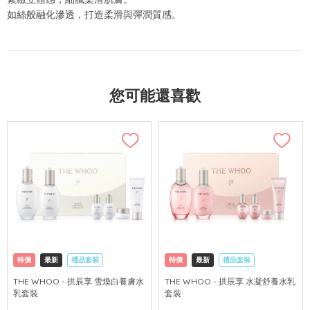
如絲般融化滲透，打造柔滑與彈潤質感。
您可能還喜歡
特價
最新
禮品套裝
特價
最新
禮品套裝
網購店取
可中國內地配送
網購店取
可中國內地配送
THE WHOO - 拱辰享 雪煥白養膚水
THE WHOO - 拱辰享 水凝舒養水乳
乳套裝
套裝