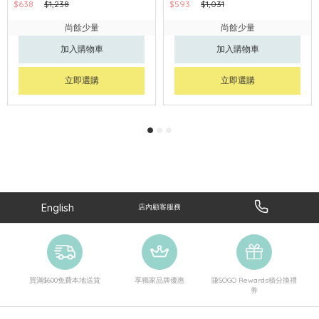
$638
$1,238
$593
$1,031
尚餘少量
尚餘少量
加入購物車
加入購物車
立即選購
立即選購
English
店內顧客服務
買滿$600免費本地送貨
享獨家品牌優惠
賺SOGO Rewards積分換禮
券