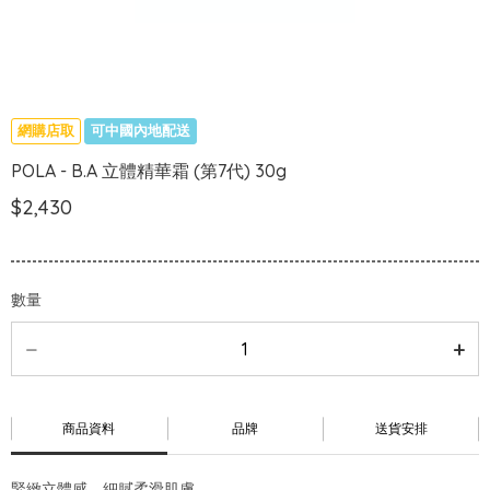
網購店取
可中國內地配送
POLA - B.A 立體精華霜 (第7代) 30g
$2,430
數量
商品資料
品牌
送貨安排
緊緻立體感，細膩柔滑肌膚。