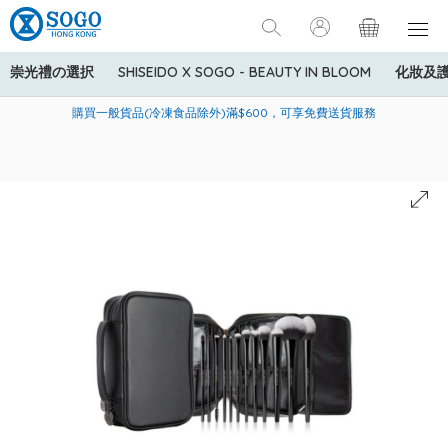
崇光禮の選択
SHISEIDO X SOGO - BEAUTY IN BLOOM
化妝及
寄送中國內地服務只適用於指定商品，若訂單金額少於HK$600(折
美國運通Explorer®信用卡會員購物禮遇：高達5%簽賬回贈！
購買一般貨品(冷凍食品除外)滿$600，可享免費送貨服務
扣後之消費金額計算)，送貨費用為HK$90。若訂單金額HK$600或
以上(折扣後之消費金額計算)，送貨費用以每箱計算首1公斤為
HK$75，其後每額外1公斤運費加收HK$16。