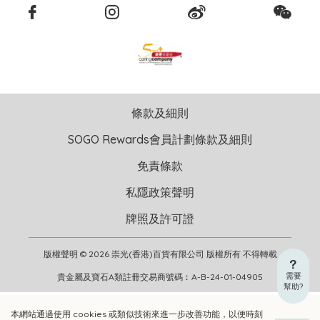
條款及細則
SOGO Rewards會員計劃條款及細則
免責條款
私隱政策聲明
牌照及許可證
版權聲明 © 2026 崇光(香港)百貨有限公司 版權所有 不得轉載
需要
貴金屬及寶石A類註冊交易商號碼︰A-B-24-01-04905
幫助?
本網站通過使用 cookies 或類似技術來進一步改善功能，以便時刻
加入購物車
立即選購