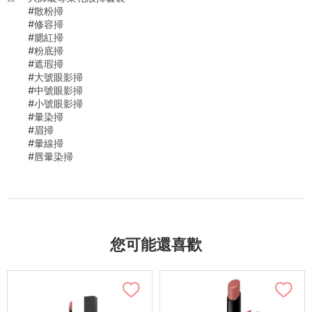
#散粉掃
#修容掃
#腮紅掃
#粉底掃
#遮瑕掃
#大號眼影掃
#中號眼影掃
#小號眼影掃
#暈染掃
#眉掃
#暈線掃
#唇暈染掃
您可能還喜歡