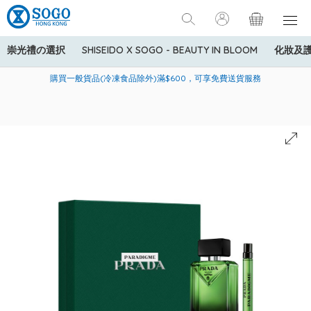
崇光禮の選択
SHISEIDO X SOGO - BEAUTY IN BLOOM
化妝及
寄送中國內地服務只適用於指定商品，若訂單金額少於HK$600(折
美國運通Explorer®信用卡會員購物禮遇：高達5%簽賬回贈！
購買一般貨品(冷凍食品除外)滿$600，可享免費送貨服務
扣後之消費金額計算)，送貨費用為HK$90。若訂單金額HK$600或
以上(折扣後之消費金額計算)，送貨費用以每箱計算首1公斤為
HK$75，其後每額外1公斤運費加收HK$16。