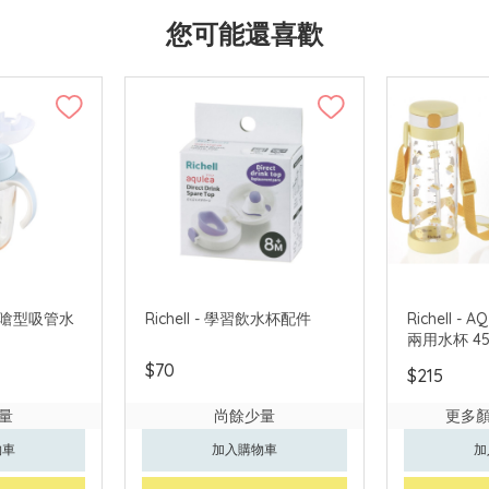
您可能還喜歡
SU 防嗆型吸管水
Richell - 學習飲水杯配件
Richell -
兩用水杯 45
$70
$215
量
尚餘少量
更多
物車
加入購物車
加