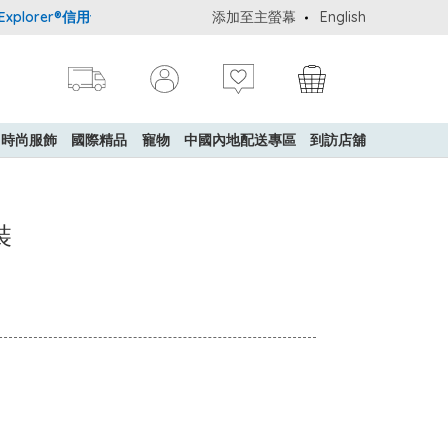
lorer®信用卡會員購物禮遇：高達5%簽賬回贈！
添加至主螢幕
購買一般貨品(冷凍食品
English
時尚服飾
國際精品
寵物
中國內地配送專區
到訪店舖
裝