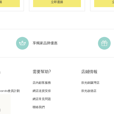
購
立即選購
享獨家品牌優惠
光
需要幫助?
店鋪情報
店內顧客服務
崇光銅鑼灣店
wards會員計劃
網店送貨安排
崇光啟德店
網店常見問題
，
聯絡我們
的