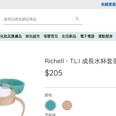
美國運通Exp
化妝及護膚品
崇光超市
母嬰育兒
生活家品
電子電器
運動塑身
Richell - T.L.I 成長水杯套
$205
顏色