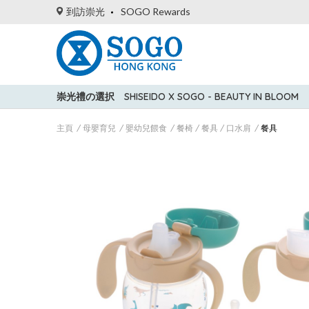
到訪崇光
SOGO Rewards
崇光禮の選択
SHISEIDO X SOGO - BEAUTY IN BLOOM
主頁
母嬰育兒
嬰幼兒餵食
餐椅 / 餐具 / 口水肩
餐具