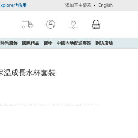
orer®信用卡會員購物禮遇：高達5%簽賬回贈！
添加至主螢幕
購買一般貨品(冷凍食品
English
時尚服飾
國際精品
寵物
中國內地配送專區
到訪店舖
銹鋼真空保温成長水杯套裝