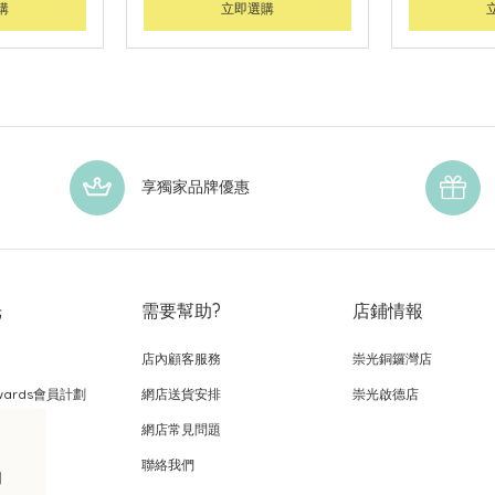
購
立即選購
享獨家品牌優惠
光
需要幫助?
店鋪情報
店內顧客服務
崇光銅鑼灣店
wards會員計劃
網店送貨安排
崇光啟德店
網店常見問題
，
聯絡我們
的