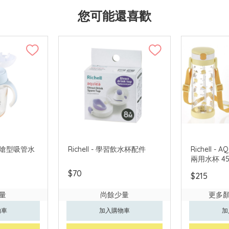
您可能還喜歡
SU 防嗆型吸管水
Richell - 學習飲水杯配件
Richell -
兩用水杯 45
$70
$215
量
尚餘少量
更多
物車
加入購物車
加