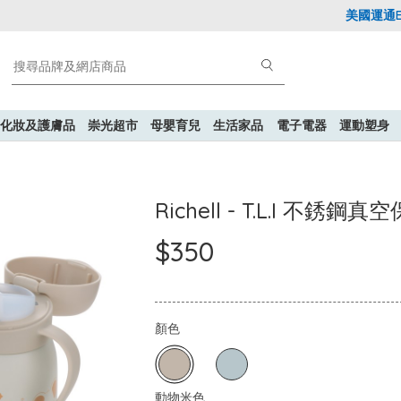
美國運通Expl
化妝及護膚品
崇光超市
母嬰育兒
生活家品
電子電器
運動塑身
Richell - T.L.I 不
$350
顏色