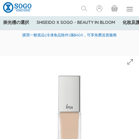
崇光禮の選択
SHISEIDO X SOGO - BEAUTY IN BLOOM
化妝及
寄送中國內地服務只適用於指定商品，若訂單金額少於HK$600(折
美國運通Explorer®信用卡會員購物禮遇：高達5%簽賬回贈！
購買一般貨品(冷凍食品除外)滿$600，可享免費送貨服務
扣後之消費金額計算)，送貨費用為HK$90。若訂單金額HK$600或
以上(折扣後之消費金額計算)，送貨費用以每箱計算首1公斤為
HK$75，其後每額外1公斤運費加收HK$16。