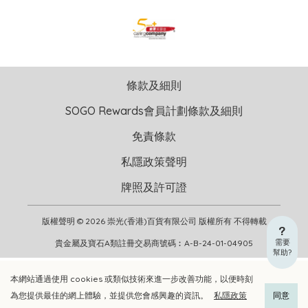
條款及細則
SOGO Rewards會員計劃條款及細則
免責條款
私隱政策聲明
牌照及許可證
版權聲明 © 2026 崇光(香港)百貨有限公司 版權所有 不得轉載
需要
貴金屬及寶石A類註冊交易商號碼︰A-B-24-01-04905
幫助?
本網站通過使用 cookies 或類似技術來進一步改善功能，以便時刻
加入購物車
立即選購
為您提供最佳的網上體驗，並提供您會感興趣的資訊。
私隱政策
同意