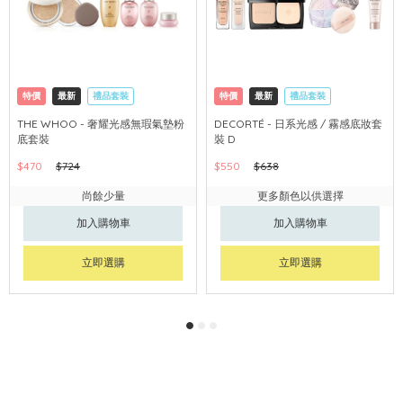
特價
最新
禮品套裝
特價
最新
禮品套裝
網購店取
可中國內地配送
網購店取
可中國內地配送
THE WHOO - 奢耀光感無瑕氣墊粉
DECORTÉ - 日系光感 / 霧感底妝套
底套裝
裝 D
$470
$724
$550
$638
尚餘少量
更多顏色以供選擇
加入購物車
加入購物車
立即選購
立即選購