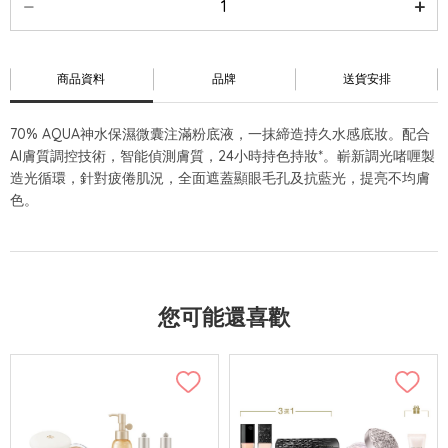
商品資料
品牌
送貨安排
70% AQUA神水保濕微囊注滿粉底液，一抹締造持久水感底妝。配合
AI膚質調控技術，智能偵測膚質，24小時持色持妝*。嶄新調光啫喱製
造光循環，針對疲倦肌況，全面遮蓋顯眼毛孔及抗藍光，提亮不均膚
色。
您可能還喜歡