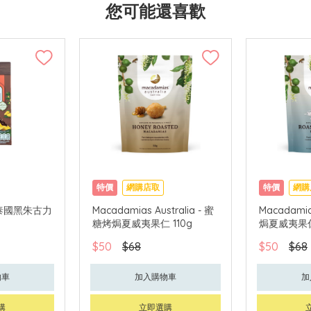
您可能還喜歡
特價
網購店取
特價
網購
 - 泰國黑朱古力
Macadamias Australia - 蜜
Macadamias
糖烤焗夏威夷果仁 110g
焗夏威夷果仁 
$50
$68
$50
$68
物車
加入購物車
加
購
立即選購