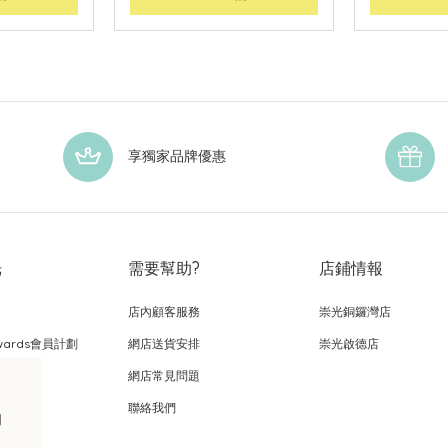
享獨家品牌優惠
光
需要幫助?
店鋪情報
店內顧客服務
崇光銅鑼灣店
wards會員計劃
網店送貨安排
崇光啟德店
網店常見問題
，
聯絡我們
的