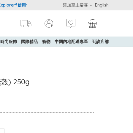
lorer®信用卡會員購物禮遇：高達5%簽賬回贈！
添加至主螢幕
購買一般貨品(冷凍食品
English
時尚服飾
國際精品
寵物
中國內地配送專區
到訪店舖
) 250g