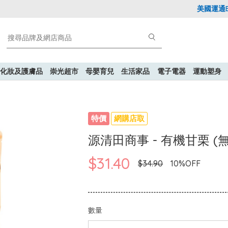
美國運通Exp
化妝及護膚品
崇光超市
母嬰育兒
生活家品
電子電器
運動塑身
特價
網購店取
源清田商事 - 有機甘栗 (無殼
$31.40
$34.90
10%OFF
數量