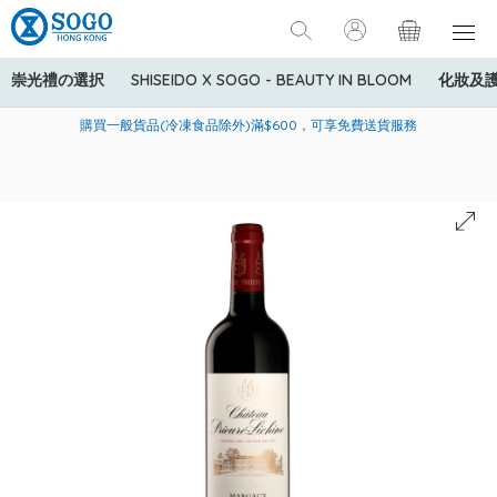
崇光禮の選択
SHISEIDO X SOGO - BEAUTY IN BLOOM
化妝及
寄送中國內地服務只適用於指定商品，若訂單金額少於HK$600(折
美國運通Explorer®信用卡會員購物禮遇：高達5%簽賬回贈！
購買一般貨品(冷凍食品除外)滿$600，可享免費送貨服務
扣後之消費金額計算)，送貨費用為HK$90。若訂單金額HK$600或
以上(折扣後之消費金額計算)，送貨費用以每箱計算首1公斤為
HK$75，其後每額外1公斤運費加收HK$16。