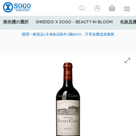
崇光禮の選択
SHISEIDO X SOGO - BEAUTY IN BLOOM
化妝及
寄送中國內地服務只適用於指定商品，若訂單金額少於HK$600(折
美國運通Explorer®信用卡會員購物禮遇：高達5%簽賬回贈！
購買一般貨品(冷凍食品除外)滿$600，可享免費送貨服務
扣後之消費金額計算)，送貨費用為HK$90。若訂單金額HK$600或
以上(折扣後之消費金額計算)，送貨費用以每箱計算首1公斤為
HK$75，其後每額外1公斤運費加收HK$16。