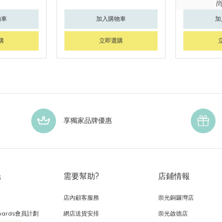
物車
加入購物車
加
購
立即選購
享獨家品牌優惠
光
需要幫助?
店鋪情報
店內顧客服務
崇光銅鑼灣店
wards會員計劃
網店送貨安排
崇光啟德店