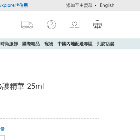
lorer®信用卡會員購物禮遇：高達5%簽賬回贈！
添加至主螢幕
購買一般貨品(冷凍食
English
時尚服飾
國際精品
寵物
中國內地配送專區
到訪店舖
膚修護精華 25ml
少量