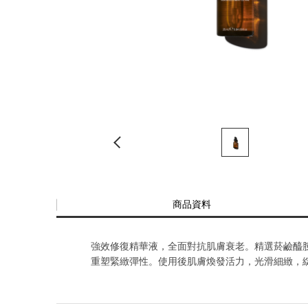
商品資料
強效修復精華液，全面對抗肌膚衰老。精選菸鹼醯
重塑緊緻彈性。使用後肌膚煥發活力，光滑細緻，