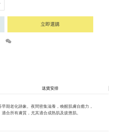
立即選購
送貨安排
等早期老化跡象。夜間密集滋養，喚醒肌膚自癒力，
。適合所有膚質，尤其適合成熟肌及疲憊肌。