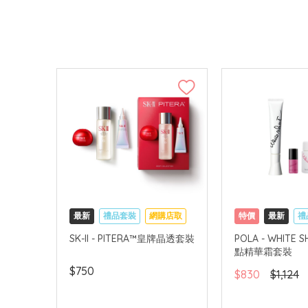
最新
禮品套裝
網購店取
特價
最新
禮
可中國內地配送
網購店取
可中
SK-II - PITERA™皇牌晶透套裝
POLA - WHITE
點精華霜套裝
$750
$830
$1,124