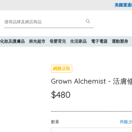
美國運通Exp
化妝及護膚品
崇光超市
母嬰育兒
生活家品
電子電器
運動塑身
網購店取
Grown Alchemist - 活
$480
數量
尚餘