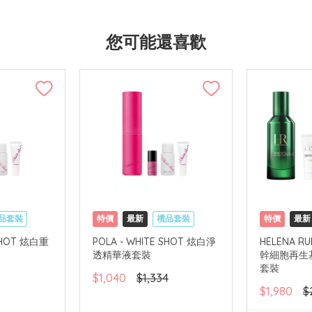
您可能還喜歡
品套裝
特價
最新
禮品套裝
特價
最新
國內地配送
網購店取
可中國內地配送
網購店取
 SHOT 炫白重
POLA - WHITE SHOT 炫白淨
HELENA RU
透精華液套裝
幹細胞再生基
套裝
$1,040
$1,334
$1,980
$