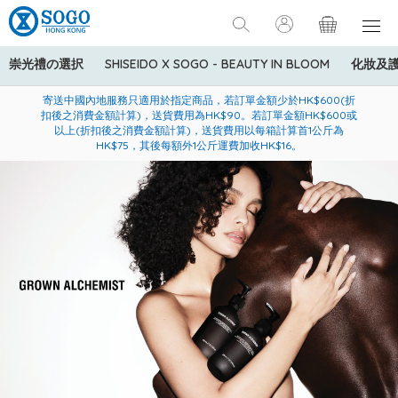
崇光禮の選択
SHISEIDO X SOGO - BEAUTY IN BLOOM
化妝及
寄送中國內地服務只適用於指定商品，若訂單金額少於HK$600(折
美國運通Explorer®信用卡會員購物禮遇：高達5%簽賬回贈！
購買一般貨品(冷凍食品除外)滿$600，可享免費送貨服務
扣後之消費金額計算)，送貨費用為HK$90。若訂單金額HK$600或
以上(折扣後之消費金額計算)，送貨費用以每箱計算首1公斤為
HK$75，其後每額外1公斤運費加收HK$16。