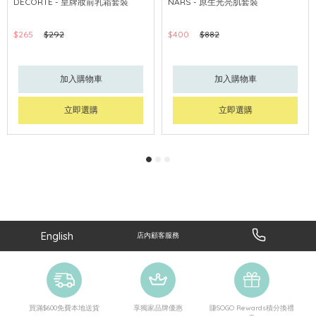
DECORTÉ - 皇牌妝前乳霜套裝
NARS - 原生光亮肌套裝
$265
$292
$400
$882
加入購物車
加入購物車
立即選購
立即選購
English
店內顧客服務
買滿$600免費本地送貨
享獨家品牌優惠
賺SOGO Rewards積分換禮