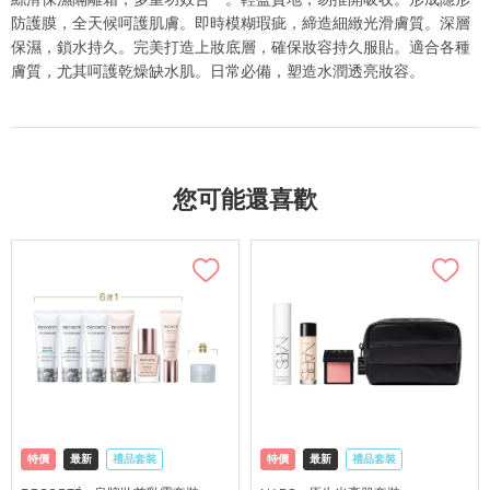
防護膜，全天候呵護肌膚。即時模糊瑕疵，締造細緻光滑膚質。深層
保濕，鎖水持久。完美打造上妝底層，確保妝容持久服貼。適合各種
膚質，尤其呵護乾燥缺水肌。日常必備，塑造水潤透亮妝容。
您可能還喜歡
特價
最新
禮品套裝
特價
最新
禮品套裝
網購店取
可中國內地配送
網購店取
可中國內地配送