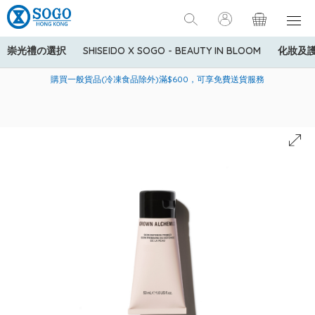
崇光禮の選択
SHISEIDO X SOGO - BEAUTY IN BLOOM
化妝及
寄送中國內地服務只適用於指定商品，若訂單金額少於HK$600(折
美國運通Explorer®信用卡會員購物禮遇：高達5%簽賬回贈！
購買一般貨品(冷凍食品除外)滿$600，可享免費送貨服務
扣後之消費金額計算)，送貨費用為HK$90。若訂單金額HK$600或
以上(折扣後之消費金額計算)，送貨費用以每箱計算首1公斤為
HK$75，其後每額外1公斤運費加收HK$16。