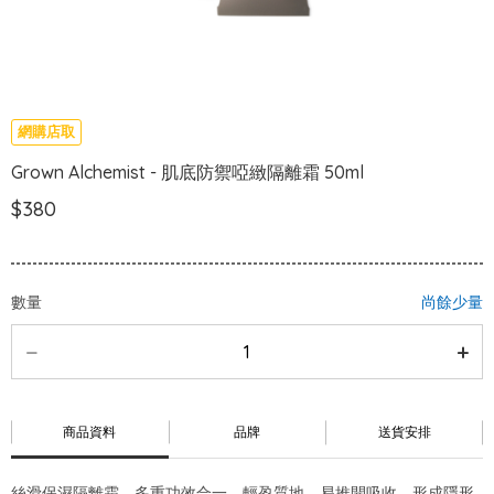
網購店取
Grown Alchemist - 肌底防禦啞緻隔離霜 50ml
$380
數量
尚餘少量
商品資料
品牌
送貨安排
絲滑保濕隔離霜，多重功效合一。輕盈質地，易推開吸收。形成隱形