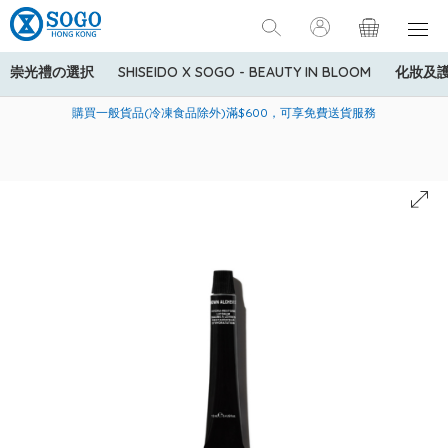
崇光禮の選択
SHISEIDO X SOGO - BEAUTY IN BLOOM
化妝及
寄送中國內地服務只適用於指定商品，若訂單金額少於HK$600(折
美國運通Explorer®信用卡會員購物禮遇：高達5%簽賬回贈！
購買一般貨品(冷凍食品除外)滿$600，可享免費送貨服務
扣後之消費金額計算)，送貨費用為HK$90。若訂單金額HK$600或
以上(折扣後之消費金額計算)，送貨費用以每箱計算首1公斤為
HK$75，其後每額外1公斤運費加收HK$16。