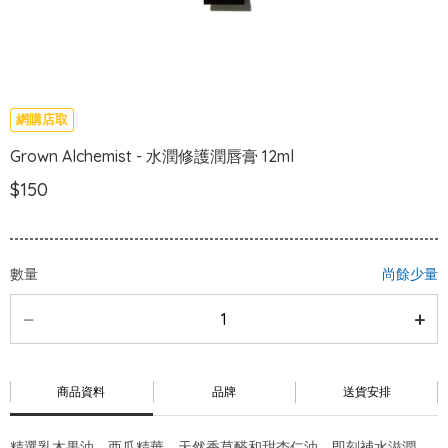
網購店取
Grown Alchemist - 水潤修護潤唇膏 12ml
$150
數量
尚餘少量
商品資料
品牌
送貨安排
精選乳木果油、西瓜精華、天然香草醛和甜杏仁油。即刻補水滋潤，