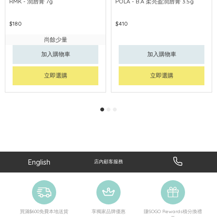
RMK - 潤唇膏 7g
POLA - B.A 柔亮盈潤唇膏 3.5g
$180
$410
尚餘少量
加入購物車
加入購物車
立即選購
立即選購
English
店內顧客服務
買滿$600免費本地送貨
享獨家品牌優惠
賺SOGO Rewards積分換禮