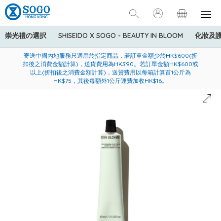
崇光禮の選択
SHISEIDO X SOGO - BEAUTY IN BLOOM
化妝及
寄送中國內地服務只適用於指定商品，若訂單金額少於HK$600(折
美國運通Explorer®信用卡會員購物禮遇：高達5%簽賬回贈！
購買一般貨品(冷凍食品除外)滿$600，可享免費送貨服務
扣後之消費金額計算)，送貨費用為HK$90。若訂單金額HK$600或
以上(折扣後之消費金額計算)，送貨費用以每箱計算首1公斤為
HK$75，其後每額外1公斤運費加收HK$16。