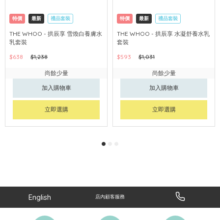
特價
最新
禮品套裝
特價
最新
禮品套裝
網購店取
可中國內地配送
網購店取
可中國內地配送
THE WHOO - 拱辰享 雪煥白養膚水
THE WHOO - 拱辰享 水凝舒養水乳
乳套裝
套裝
$638
$1,238
$593
$1,031
尚餘少量
尚餘少量
加入購物車
加入購物車
立即選購
立即選購
English
店內顧客服務