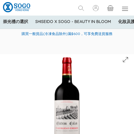
崇光禮の選択
SHISEIDO X SOGO - BEAUTY IN BLOOM
化妝及
寄送中國內地服務只適用於指定商品，若訂單金額少於HK$600(折
美國運通Explorer®信用卡會員購物禮遇：高達5%簽賬回贈！
購買一般貨品(冷凍食品除外)滿$600，可享免費送貨服務
扣後之消費金額計算)，送貨費用為HK$90。若訂單金額HK$600或
以上(折扣後之消費金額計算)，送貨費用以每箱計算首1公斤為
HK$75，其後每額外1公斤運費加收HK$16。