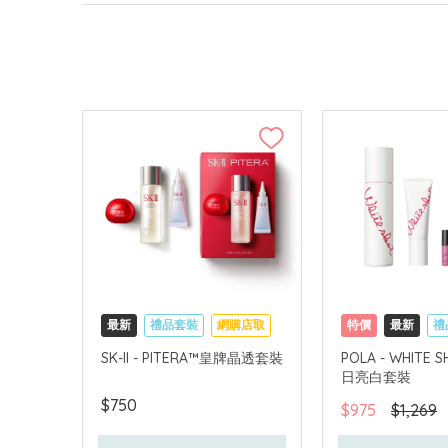
最新
禮品套裝
網購店取
特價
最新
禮
可中國內地配送
網購店取
可中
SK-II - PITERA™皇牌晶透套裝
POLA - WHITE
日亮白套裝
$750
$975
$1,269