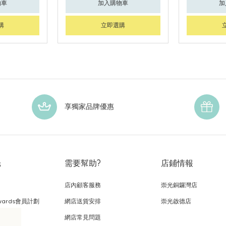
物車
加入購物車
加
購
立即選購
享獨家品牌優惠
光
需要幫助?
店鋪情報
店內顧客服務
崇光銅鑼灣店
wards會員計劃
網店送貨安排
崇光啟德店
網店常見問題