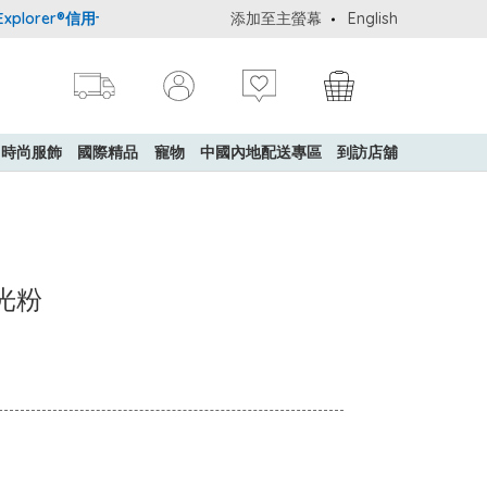
lorer®信用卡會員購物禮遇：高達5%簽賬回贈！
添加至主螢幕
購買一般貨品(冷凍食品
English
時尚服飾
國際精品
寵物
中國內地配送專區
到訪店舖
高光粉