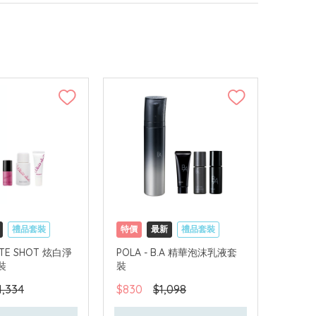
禮品套裝
特價
最新
禮品套裝
可中國內地配送
網購店取
可中國內地配送
HITE SHOT 炫白淨
POLA - B.A 精華泡沫乳液套
裝
裝
1,334
$830
$1,098