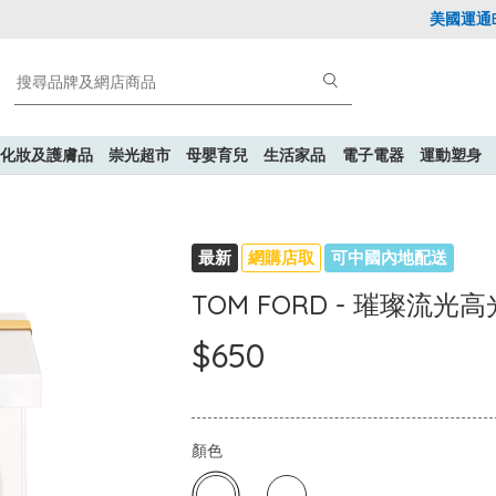
美國運通Exp
化妝及護膚品
崇光超市
母嬰育兒
生活家品
電子電器
運動塑身
最新
網購店取
可中國內地配送
TOM FORD - 璀璨流光
$650
顏色