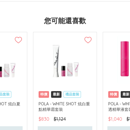
您可能還喜歡
品套裝
特價
最新
禮品套裝
特價
最新
國內地配送
網購店取
可中國內地配送
網購店取
 SHOT 炫白夏
POLA - WHITE SHOT 炫白重
POLA - W
點精華霜套裝
透精華液套
$830
$1,124
$1,040
$